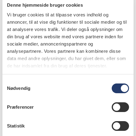
Denne hjemmeside bruger cookies
Vi bruger cookies til at tilpasse vores indhold og
annoncer, til at vise dig funktioner til sociale medier og til
at analysere vores trafik. Vi deler også oplysninger om
din brug af vores website med vores partnere inden for
læs bladet
sociale medier, annonceringspartnere og
analysepartnere. Vores partnere kan kombinere disse
data med andre oplysninger, du har givet dem, eller som
de har indsamlet fra din brug af deres tjenester.
forfattere
S
Nødvendig
a
Kasper Rosing
,
adjunkt, ph.d., Institut for Odontologi,
m
Sektion for Samfundsodontologi, Det
t
Sundhedsvidenskabelige Fakultet, Københavns Universitet,
Præferencer
København, Danmark
y
k
Inga B. Árnadóttir
,
professor, dr.odont., MPH, Faculty of
k
Statistik
Odontology, School of Health Sciences, University of
e
Iceland