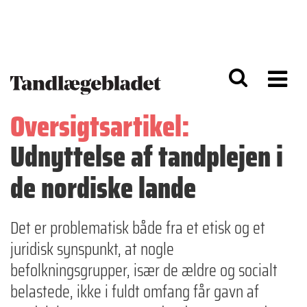
G
S
å
k
til
i
h
p
o
t
v
o
e
n
d
a
Oversigtsartikel:
i
v
n
i
Udnyttelse af tandplejen i
d
g
h
a
o
ti
de nordiske lande
l
o
d
n
Det er problematisk både fra et etisk og et
juridisk synspunkt, at nogle
befolkningsgrupper, især de ældre og socialt
belastede, ikke i fuldt omfang får gavn af