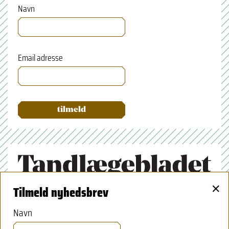
Navn
Email adresse
×
Tilmeld nyhedsbrev
Tandlægeforeningen
Amaliegade 17
Navn
1256 København K