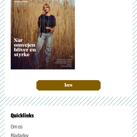
læs
Quicklinks
Om os
Bladarkiv