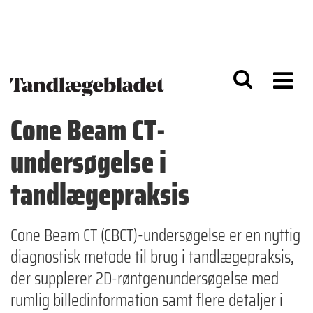
G
S
å
k
til
i
h
p
o
t
v
o
e
n
d
a
Cone Beam CT-
i
v
n
i
undersøgelse i
d
g
h
a
o
ti
tandlægepraksis
l
o
d
n
Cone Beam CT (CBCT)-undersøgelse er en nyttig
diagnostisk metode til brug i tandlægepraksis,
der supplerer 2D-røntgenundersøgelse med
rumlig billedinformation samt flere detaljer i