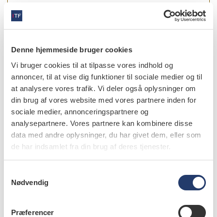
læs bladet
Denne hjemmeside bruger cookies
Vi bruger cookies til at tilpasse vores indhold og
annoncer, til at vise dig funktioner til sociale medier og til
forfattere
at analysere vores trafik. Vi deler også oplysninger om
din brug af vores website med vores partnere inden for
Louise Hauge Matzen
,
adjunct, ph.d., Section of Oral
sociale medier, annonceringspartnere og
Radiology, Department of Dentistry, Aarhus University
analysepartnere. Vores partnere kan kombinere disse
Rubens Spin-Neto
,
Lektor, tandlæge, ph.d., Sektion for Oral
data med andre oplysninger, du har givet dem, eller som
Radiologi, Institut for Odontologi og Oral Sundhed, Aarhus
de har indsamlet fra din brug af deres tjenester.
Universitet, Aarhus
Casper Kruse
,
tandlæge, Sektion for Oral Radiologi, Institut
S
for Odontologi, Health, Aarhus Universitet, og tandlæge i
Nødvendig
a
privat praksis
m
t
Ann Wenzel
,
professor, dr.odont. ph.d., Section of Oral
Præferencer