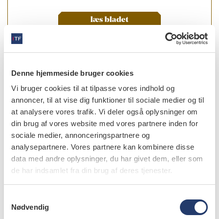
læs bladet
Denne hjemmeside bruger cookies
forfattere
Vi bruger cookies til at tilpasse vores indhold og
annoncer, til at vise dig funktioner til sociale medier og til
Johanna Nilsson
,
Afdelingstandlæge, ph.d.,
specialtandlæge i tand-, mund- og kæbekirurgi, Afdeling for
at analysere vores trafik. Vi deler også oplysninger om
Kæbekirurgi, Rigshospitalet, Københavns
din brug af vores website med vores partnere inden for
Universitetshospital
sociale medier, annonceringspartnere og
analysepartnere. Vores partnere kan kombinere disse
Sanne Werner Møller Andersen
,
uddannelsestandlæge i
data med andre oplysninger, du har givet dem, eller som
kæbekirurgi, Afdeling for Kæbekirurgi, Rigshospitalet,
Københavns Universitetshospital
de har indsamlet fra din brug af deres tjenester.
Jan Nyberg
,
sektionsansvarlig overtandlæge (rekonstruktiv
S
kæbekirurgi), specialtandlæge, ph.d., Afdeling for
Nødvendig
Kæbekirurgi, Rigshospitalet, Københavns
a
Universitetshospital