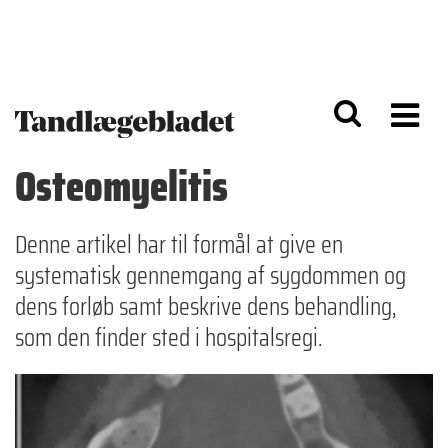
G
S
å
k
til
i
h
p
o
t
v
o
e
n
d
a
Osteomyelitis
i
v
n
i
d
g
h
a
Denne artikel har til formål at give en
o
ti
systematisk gennemgang af sygdommen og
l
o
d
n
dens forløb samt beskrive dens behandling,
som den finder sted i hospitalsregi.