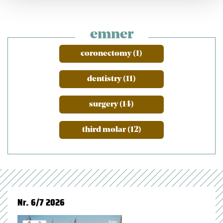
emner
coronectomy (1)
dentistry (11)
surgery (14)
third molar (12)
Nr. 6/7 2026