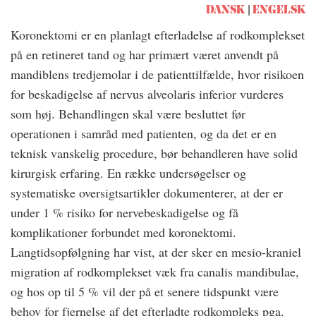
DANSK
ENGELSK
Koronektomi er en planlagt efterladelse af rodkomplekset
på en retineret tand og har primært været anvendt på
mandiblens tredjemolar i de patienttilfælde, hvor risikoen
for beskadigelse af nervus alveolaris inferior vurderes
som høj. Behandlingen skal være besluttet før
operationen i samråd med patienten, og da det er en
teknisk vanskelig procedure, bør behandleren have solid
kirurgisk erfaring. En række undersøgelser og
systematiske oversigtsartikler dokumenterer, at der er
under 1 % risiko for nervebeskadigelse og få
komplikationer forbundet med koronektomi.
Langtidsopfølgning har vist, at der sker en mesio-kraniel
migration af rodkomplekset væk fra canalis mandibulae,
og hos op til 5 % vil der på et senere tidspunkt være
behov for fjernelse af det efterladte rodkompleks pga.