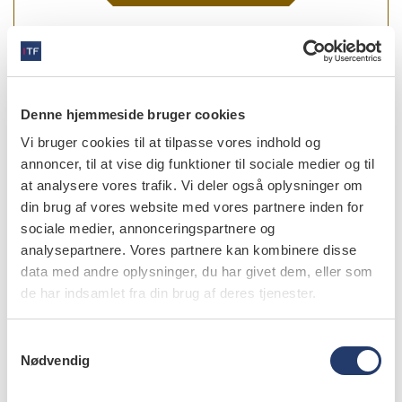
forfattere
Denne hjemmeside bruger cookies
Sven Erik Nørholt
,
klinisk professor, overtandlæge, ph.d.
Vi bruger cookies til at tilpasse vores indhold og
Afdeling for Tand-, Mund- og Kæbekirurgi, Aarhus
annoncer, til at vise dig funktioner til sociale medier og til
Universitetshospital
at analysere vores trafik. Vi deler også oplysninger om
din brug af vores website med vores partnere inden for
Louise Hauge Matzen
,
adjunct, ph.d., Section of Oral
Radiology, Department of Dentistry, Aarhus University
sociale medier, annonceringspartnere og
analysepartnere. Vores partnere kan kombinere disse
Marie Kærgaard Larsen
,
adjunkt, specialtandlæge i tand-,
data med andre oplysninger, du har givet dem, eller som
mund- og kæbekirurgi, ph.d., Afdeling for Kæbekirurgi,
de har indsamlet fra din brug af deres tjenester.
HovedOrtoCentret, Rigshospitalet, og Fagområde Oral
Kirurgi, Sektion for Oral Biologi og Immunpatologi,
Odontologisk Institut, Det Sundhedsvidenskabelige Fakultet,
S
Københavns Universitet
Nødvendig
a
m
Mads Hagen Pedersen
,
cand.odont., Sektion for