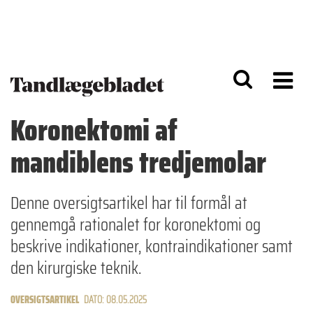
G
S
å
k
til
i
h
p
o
t
v
o
e
n
d
a
Koronektomi af
i
v
n
i
mandiblens tredjemolar
d
g
h
a
o
ti
l
o
Denne oversigtsartikel har til formål at
d
n
gennemgå rationalet for koronektomi og
beskrive indikationer, kontraindikationer samt
den kirurgiske teknik.
OVERSIGTSARTIKEL
DATO: 08.05.2025