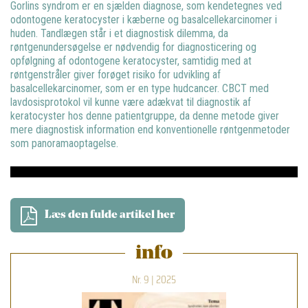
Gorlins syndrom er en sjælden diagnose, som kendetegnes ved
odontogene keratocyster i kæberne og basalcellekarcinomer i
huden. Tandlægen står i et diagnostisk dilemma, da
røntgenundersøgelse er nødvendig for diagnosticering og
opfølgning af odontogene keratocyster, samtidig med at
røntgenstråler giver forøget risiko for udvikling af
basalcellekarcinomer, som er en type hudcancer. CBCT med
lavdosisprotokol vil kunne være adækvat til diagnostik af
keratocyster hos denne patientgruppe, da denne metode giver
mere diagnostisk information end konventionelle røntgenmetoder
som panoramaoptagelse.
Læs den fulde artikel her
info
Nr. 9 | 2025