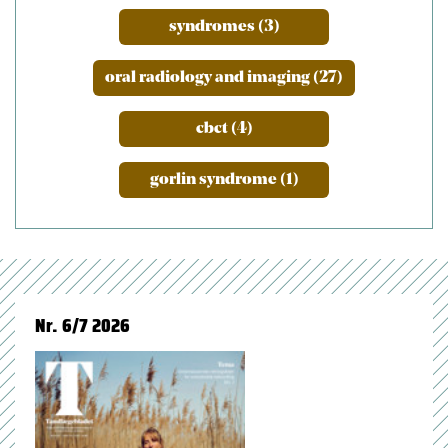
syndromes (3)
oral radiology and imaging (27)
cbct (4)
gorlin syndrome (1)
Nr. 6/7 2026