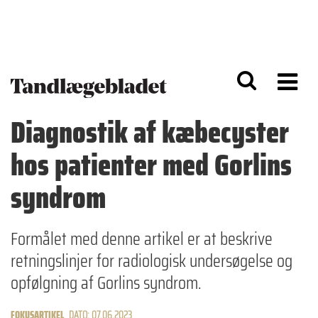
G
S
å
k
til
i
h
p
o
t
v
o
e
n
d
a
Diagnostik af kæbecyster
i
v
n
i
hos patienter med Gorlins
d
g
h
a
o
ti
syndrom
l
o
d
n
Formålet med denne artikel er at beskrive
retningslinjer for radiologisk undersøgelse og
opfølgning af Gorlins syndrom.
FOKUSARTIKEL
DATO: 07.06.2023