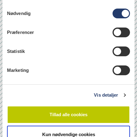
S
Nødvendig
a
læs
m
t
Præferencer
y
k
Quicklinks
k
Statistik
Om os
e
v
Bladarkiv
Marketing
a
Leverandørhenvisninger
l
Cookie- og Privatlivspolitik
g
Vis detaljer
Tilmeld nyhedsbrev
Tillad alle cookies
Navn
Kun nødvendige cookies