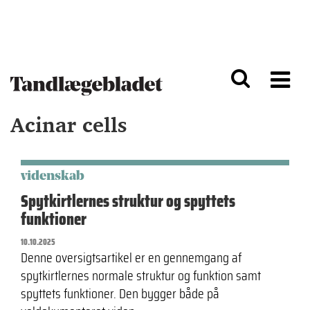
G
S
å
k
til
i
h
p
o
t
v
o
e
n
d
a
Acinar cells
i
v
n
i
d
g
h
a
o
ti
videnskab
l
o
Spytkirtlernes struktur og spyttets
d
n
funktioner
10.10.2025
Denne oversigtsartikel er en gennemgang af
spytkirtlernes normale struktur og funktion samt
spyttets funktioner. Den bygger både på