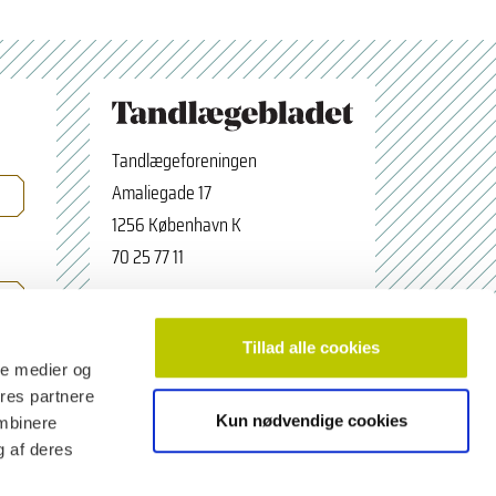
Tandlægeforeningen
Amaliegade 17
1256 København K
70 25 77 11
×
Tilmeld nyhedsbrev
tbredaktion@tdl.dk
Navn
facebook.com/odontologerne
Tillad alle cookies
ale medier og
ores partnere
Kun nødvendige cookies
ombinere
Email adresse
g af deres