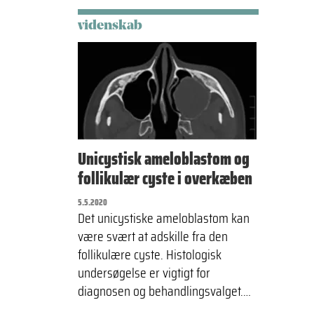
videnskab
Unicystisk ameloblastom og
follikulær cyste i overkæben
5.5.2020
Det unicystiske ameloblastom kan
være svært at adskille fra den
follikulære cyste. Histologisk
undersøgelse er vigtigt for
diagnosen og behandlingsvalget.…