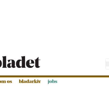
om os
bladarkiv
jobs