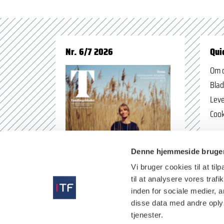
Nr. 6/7 2026
Qui
Om 
Blad
Leve
Cook
Denne hjemmeside bruger
Vi bruger cookies til at til
til at analysere vores tra
inden for sociale medier,
disse data med andre oplys
tjenester.