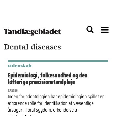
G
S
å
k
til
i
h
p
o
t
v
o
e
n
d
a
Dental diseases
i
v
n
i
d
g
h
a
o
ti
videnskab
l
o
Epidemiologi, folkesundhed og den
d
n
løfterige præcisionstandpleje
1.7.2026
Inden for odontologien har epidemiologien spillet en
afgørende rolle for identifikation af væsentlige
årsager til oral sygdom, erkendelse af