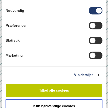
S
Nødvendig
a
læs
m
t
Præferencer
y
k
Quicklinks
k
Statistik
Om os
e
v
Bladarkiv
Marketing
a
Leverandørhenvisninger
l
Cookie- og Privatlivspolitik
g
Vis detaljer
Tilmeld nyhedsbrev
Tillad alle cookies
Navn
Kun nødvendige cookies