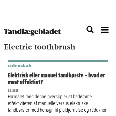
G
S
å
k
til
i
h
p
o
t
v
o
e
n
d
a
Electric toothbrush
i
v
n
i
d
g
h
a
o
ti
videnskab
l
o
Elektrisk eller manuel tandbørste – hvad er
d
n
mest effektivt?
5.2.2025
Formålet med denne oversigt er at bedømme
effektiviteten af manuelle versus elektriske
tandbørster med hensyn til plakfjernelse og reduktion