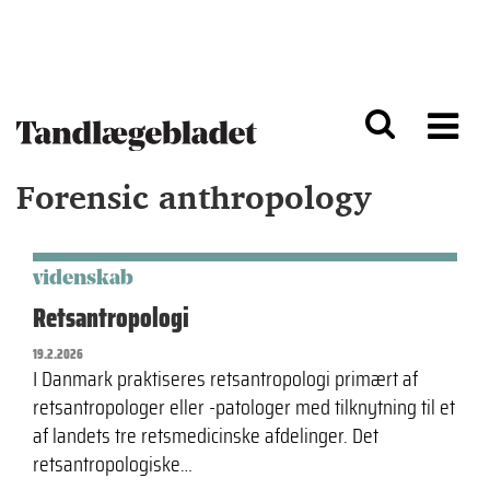
G
S
å
k
til
i
h
p
o
t
v
o
e
n
d
a
Forensic anthropology
i
v
n
i
d
g
h
a
o
ti
videnskab
l
o
Retsantropologi
d
n
19.2.2026
I Danmark praktiseres retsantropologi primært af
retsantropologer eller -patologer med tilknytning til et
af landets tre retsmedicinske afdelinger. Det
retsantropologiske…