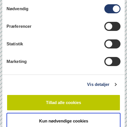
S
Nødvendig
a
læs
m
t
Præferencer
y
Quicklinks
k
k
Statistik
Om os
e
Bladarkiv
v
Marketing
Leverandørhenvisninger
a
l
Cookie- og Privatlivspolitik
g
Vis detaljer
Tilmeld nyhedsbrev
Tillad alle cookies
Navn
Kun nødvendige cookies