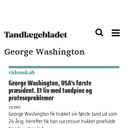
G
S
å
k
til
i
h
p
o
t
v
o
e
n
d
a
George Washington
i
v
n
i
d
g
h
a
o
ti
videnskab
l
o
George Washington, USA’s første
d
n
præsident. Et liv med tandpine og
proteseproblemer
7.11.2025
George Washington fik trukket sin første tand ud som
24-årig. Herefter fik han successivt trukket pinefulde