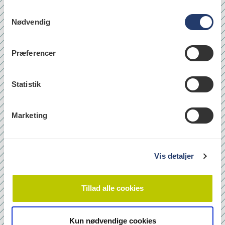
S
Nødvendig
a
læs
m
t
Præferencer
y
k
Quicklinks
k
Statistik
Om os
e
v
Bladarkiv
Marketing
a
Leverandørhenvisninger
l
Cookie- og Privatlivspolitik
g
Vis detaljer
Tilmeld nyhedsbrev
Tillad alle cookies
Navn
Kun nødvendige cookies