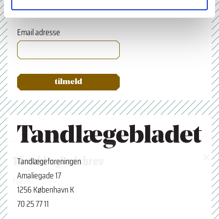
Email adresse
×
Tilmeld nyhedsbrev
Tandlægeforeningen
Amaliegade 17
Navn
1256 København K
70 25 77 11