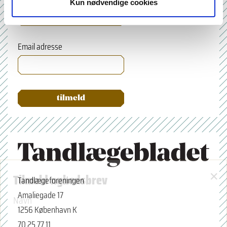
Kun nødvendige cookies
Email adresse
×
Tilmeld nyhedsbrev
Tandlægeforeningen
Amaliegade 17
Navn
1256 København K
70 25 77 11