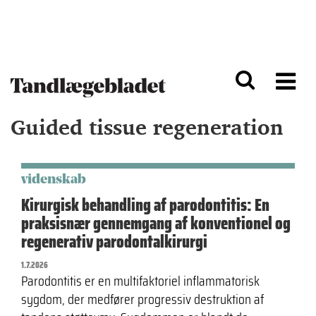
G
S
å
k
til
i
h
p
o
t
v
o
e
n
d
a
Guided tissue regeneration
i
v
n
i
d
g
h
a
o
ti
videnskab
l
o
Kirurgisk behandling af parodontitis: En
d
n
praksisnær gennemgang af konventionel og
regenerativ parodontalkirurgi
1.7.2026
Parodontitis er en multifaktoriel inflammatorisk
sygdom, der medfører progressiv destruktion af