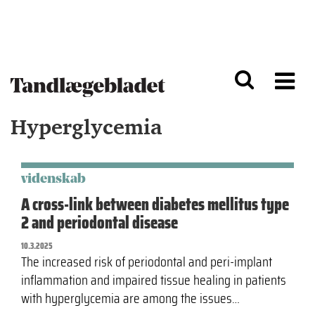
G
S
å
k
til
i
h
p
o
t
v
o
e
n
d
a
Hyperglycemia
i
v
n
i
d
g
h
a
o
ti
videnskab
l
o
A cross-link between diabetes mellitus type
d
n
2 and periodontal disease
10.3.2025
The increased risk of periodontal and peri-implant
inflammation and impaired tissue healing in patients
with hyperglycemia are among the issues…