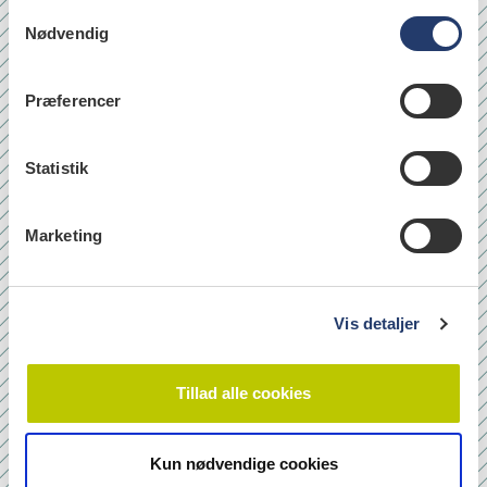
S
Nødvendig
a
læs
m
t
Præferencer
y
Quicklinks
k
k
Statistik
Om os
e
Bladarkiv
v
Marketing
Leverandørhenvisninger
a
l
Cookie- og Privatlivspolitik
g
Vis detaljer
Tilmeld nyhedsbrev
Tillad alle cookies
Navn
Kun nødvendige cookies