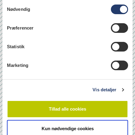
S
Nødvendig
a
læs
m
t
Præferencer
y
Quicklinks
k
k
Statistik
Om os
e
Bladarkiv
v
Marketing
Leverandørhenvisninger
a
l
Cookie- og Privatlivspolitik
g
Vis detaljer
Tilmeld nyhedsbrev
Tillad alle cookies
Navn
Kun nødvendige cookies