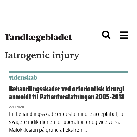
G
S
å
k
til
i
h
p
o
t
v
o
e
n
d
a
Iatrogenic injury
i
v
n
i
d
g
h
a
o
ti
videnskab
l
o
Behandlingsskader ved ortodontisk kirurgi
d
n
anmeldt til Patienterstatningen 2005-2018
27.11.2020
En behandlingsskade er desto mindre acceptabel, jo
svagere indikationen for operation er og vice versa.
Malokklusion på grund af ekstrem…