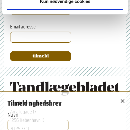
Kun nødvendige cookies
Email adresse
×
Tilmeld nyhedsbrev
Tandlægeforeningen
Amaliegade 17
Navn
1256 København K
70 25 77 11