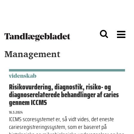
G
S
å
k
til
i
h
p
o
t
v
o
e
n
d
a
Management
i
v
n
i
d
g
h
a
o
ti
videnskab
l
o
Risikovurdering, diagnostik, risiko- og
d
n
diagnoserelaterede behandlinger af caries
gennem ICCMS
16.5.2024
ICCMS scoresystemet er, så vidt vides, det eneste
cariesregistreringssystem, som er baseret på