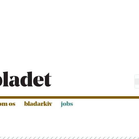
om os
bladarkiv
jobs