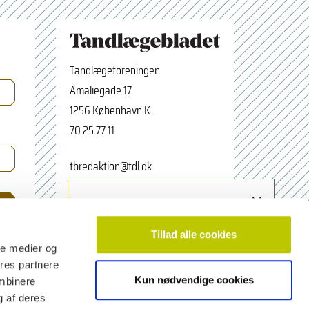
Tandlægeforeningen
Amaliegade 17
1256 København K
70 25 77 11
tbredaktion@tdl.dk
×
facebook.com/odontologerne
Tilmeld nyhedsbrev
Navn
Tillad alle cookies
ale medier og
ores partnere
Kun nødvendige cookies
ombinere
Email adresse
g af deres