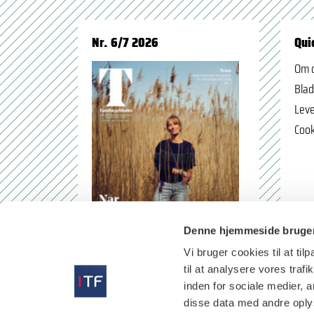
Nr. 6/7 2026
Qui
Om 
Blad
Leve
Cook
Denne hjemmeside bruger
Vi bruger cookies til at til
til at analysere vores tra
inden for sociale medier,
disse data med andre oplys
læs