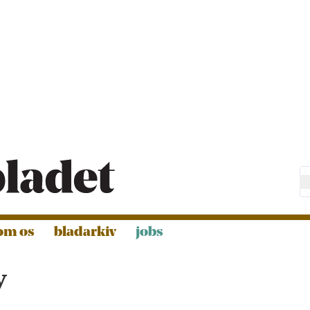
om os
bladarkiv
jobs
y