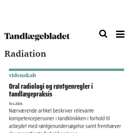
G
S
å
k
til
i
h
p
o
t
v
o
e
n
d
a
Radiation
i
v
n
i
d
g
h
a
o
ti
videnskab
l
o
Oral radiologi og røntgenregler i
d
n
tandlægepraksis
19.4.2024
Nærværende artikel beskriver relevante
kompetencepersoner i tandklinikken i forhold til
arbejdet med røntgenundersøgelse samt fremhæver