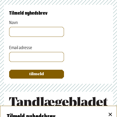
Tilmeld nyhedsbrev
Navn
Email adresse
×
Tilmeld nyhedsbrev
Tandlægeforeningen