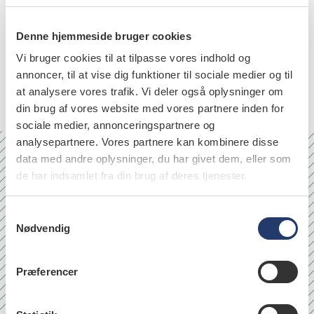
amelogenesis imperfecta
3.12.2024
Denne hjemmeside bruger cookies
En af fordelene ved at undgå indirekte restaureringer
Vi bruger cookies til at tilpasse vores indhold og
i hele tandsættet er, at økonomien herved kan holdes
annoncer, til at vise dig funktioner til sociale medier og til
på et lavere…
at analysere vores trafik. Vi deler også oplysninger om
din brug af vores website med vores partnere inden for
sociale medier, annonceringspartnere og
analysepartnere. Vores partnere kan kombinere disse
data med andre oplysninger, du har givet dem, eller som
Nr. 6/7 2026
de har indsamlet fra din brug af deres tjenester.
S
Nødvendig
a
m
t
Præferencer
y
k