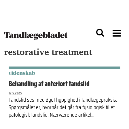
G
S
å
k
til
i
h
p
o
t
v
o
e
n
d
a
restorative treatment
i
v
n
i
d
g
h
a
o
ti
videnskab
l
o
Behandling af anteriort tandslid
d
n
12.5.2025
Tandslid ses med øget hyppighed i tandlægepraksis.
Spørgsmålet er, hvornår det går fra fysiologisk til et
patologisk tandslid. Nærværende artikel…