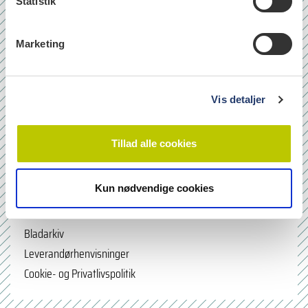
k
Statistik
e
v
Marketing
a
l
g
Vis detaljer
læs
Tillad alle cookies
Quicklinks
Kun nødvendige cookies
Om os
Bladarkiv
Leverandørhenvisninger
Cookie- og Privatlivspolitik