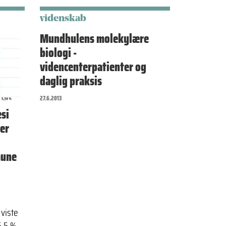
videnskab
Mundhulens molekylære
biologi -
videncenterpatienter og
daglig praksis
27.6.2013
si
er
mune
viste
,5 %,