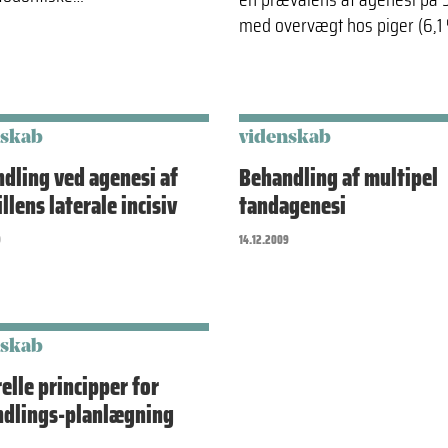
med overvægt hos piger (6,1 
nskab
videnskab
dling ved agenesi af
Behandling af multipel
llens laterale incisiv
tandagenesi
9
14.12.2009
nskab
elle principper for
dlings-planlægning