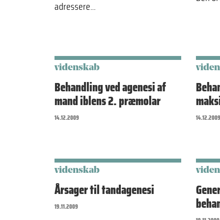
adressere…
videnskab
vide
Behandling ved agenesi af
Behan
mand iblens 2. præmolar
maksi
14.12.2009
14.12.200
videnskab
vide
Årsager til tandagenesi
Gener
behan
19.11.2009