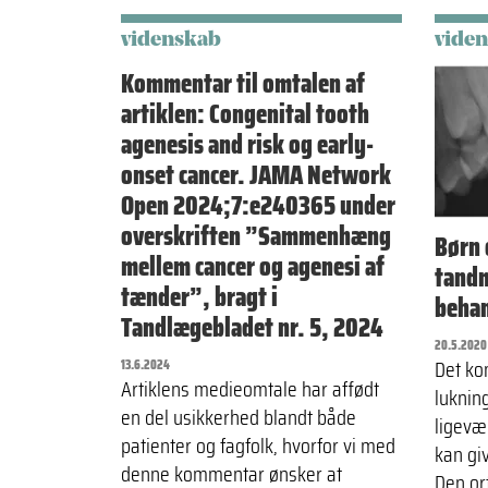
videnskab
vide
Kommentar til omtalen af
artiklen: Congenital tooth
agenesis and risk og early-
onset cancer. JAMA Network
Open 2024;7:e240365 under
overskriften ”Sammenhæng
Børn 
mellem cancer og agenesi af
tandm
tænder”, bragt i
beha
Tandlægebladet nr. 5, 2024
20.5.2020
Det ko
13.6.2024
Artiklens medieomtale har affødt
lukning
en del usikkerhed blandt både
ligevæ
patienter og fagfolk, hvorfor vi med
kan giv
denne kommentar ønsker at
Den or