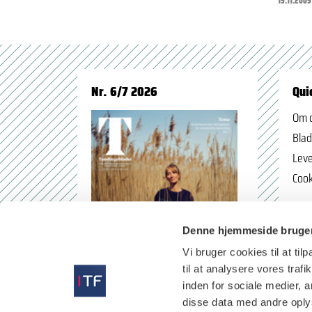
19.11.2009
Nr. 6/7 2026
Qui
Om 
Blad
Leve
Cook
Denne hjemmeside bruger
Vi bruger cookies til at til
til at analysere vores tra
inden for sociale medier,
disse data med andre oplys