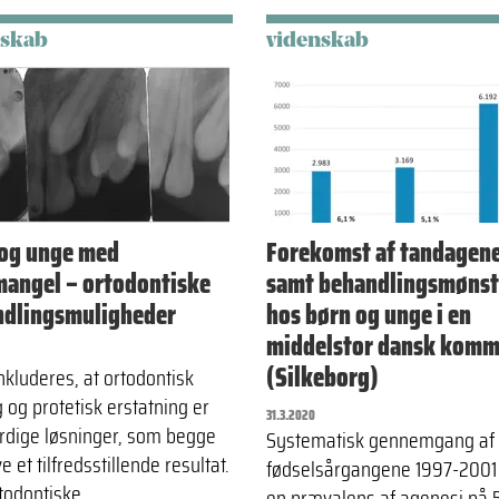
nskab
videnskab
og unge med
Forekomst af tandagene
angel – ortodontiske
samt behandlingsmønst
ndlingsmuligheder
hos børn og unge i en
middelstor dansk kom
(Silkeborg)
nkluderes, at ortodontisk
 og protetisk erstatning er
31.3.2020
rdige løsninger, som begge
Systematisk gennemgang af
e et tilfredsstillende resultat.
fødselsårgangene 1997-2001 
todontiske…
en prævalens af agenesi på 5