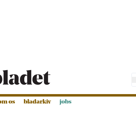
om os
bladarkiv
jobs