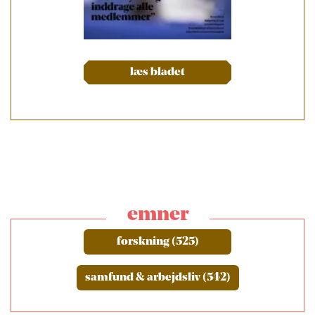
læs bladet
emner
forskning (525)
samfund & arbejdsliv (542)