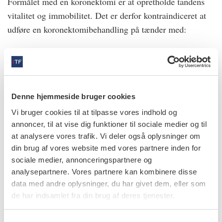
Formålet med en koronektomi er at opretholde tandens
vitalitet og immobilitet. Det er derfor kontraindiceret at
udføre en koronektomibehandling på tænder med:
Profund caries
Involvering af pulpa
Mobile rødder
Denne hjemmeside bruger cookies
Forudgående forsøg på amotio (løst rodkompleks)
Vi bruger cookies til at tilpasse vores indhold og
Horisontalt lejret tand med intim relation til canalis
annoncer, til at vise dig funktioner til sociale medier og til
mandibulae
at analysere vores trafik. Vi deler også oplysninger om
din brug af vores website med vores partnere inden for
Procedure og opfølgning
sociale medier, annonceringspartnere og
analysepartnere. Vores partnere kan kombinere disse
Koronektomi er en teknikfølsom kirurgisk procedure og
data med andre oplysninger, du har givet dem, eller som
bør udføres på specialistniveau eller af tandlæger med
de har indsamlet fra din brug af deres tjenester.
kirurgisk erfaring. Hovedpunkterne ved
koronektomiproceduren er: