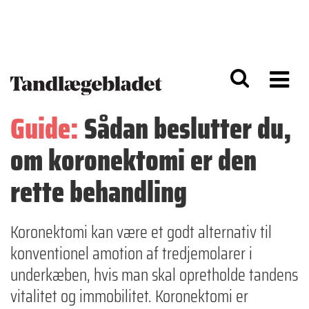
G
S
å
k
til
i
h
p
o
t
v
o
e
n
d
a
Guide:
Sådan beslutter du,
i
v
n
i
om koronektomi er den
d
g
h
a
o
ti
rette behandling
l
o
d
n
Koronektomi kan være et godt alternativ til
konventionel amotion af tredjemolarer i
underkæben, hvis man skal opretholde tandens
vitalitet og immobilitet. Koronektomi er