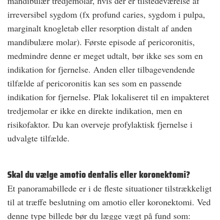
mandibulær tredjemolar, hvis der er tilstedeværelse af
irreversibel sygdom (fx profund caries, sygdom i pulpa,
marginalt knogletab eller resorption distalt af anden
mandibulære molar). Første episode af pericoronitis,
medmindre denne er meget udtalt, bør ikke ses som en
indikation for fjernelse. Anden eller tilbagevendende
tilfælde af pericoronitis kan ses som en passende
indikation for fjernelse. Plak lokaliseret til en impakteret
tredjemolar er ikke en direkte indikation, men en
risikofaktor. Du kan overveje profylaktisk fjernelse i
udvalgte tilfælde.
Skal du vælge amotio dentalis eller koronektomi?
Et panoramabillede er i de fleste situationer tilstrækkeligt
til at træffe beslutning om amotio eller koronektomi. Ved
denne type billede bør du lægge vægt på fund som: