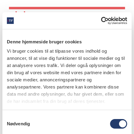
nyheder
Dexmedetomidin versus midazolam:
Sedering og angst hos børn før
tandbehandling
Denne hjemmeside bruger cookies
9.3.2026
Vi bruger cookies til at tilpasse vores indhold og
Børnene i studiet blev tilfældigt fordelt til at modtage
annoncer, til at vise dig funktioner til sociale medier og til
enten intranasal midazolam i en dosis på 0,25 mg/kg
at analysere vores trafik. Vi deler også oplysninger om
eller intranasal…
din brug af vores website med vores partnere inden for
sociale medier, annonceringspartnere og
analysepartnere. Vores partnere kan kombinere disse
data med andre oplysninger, du har givet dem, eller som
de har indsamlet fra din brug af deres tjenester.
nyheder
Implantater i rutinepraksis viser høj
S
overlevelse og stabilt knogleniveau
Nødvendig
a
m