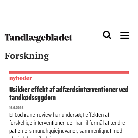
G
S
å
k
til
i
h
p
o
t
v
o
e
n
d
a
Forskning
i
v
n
i
d
g
h
a
o
ti
nyheder
l
o
Usikker effekt af adfærdsinterventioner ved
d
n
tandkødssygdom
16.6.2026
Et Cochrane-review har undersøgt effekten af
forskellige interventioner, der har til formål at ændre
patienters mundhygiejnevaner, sammenlignet med