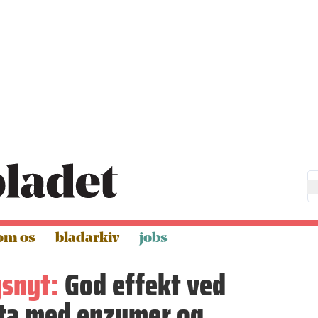
om os
bladarkiv
jobs
gsnyt:
God effekt ved
sta med enzymer og