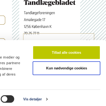
Tandlægeforeningen
Amaliegade 17
1256 København K
70 25 77 11
×
Tilmeld nyhedsbrev
tbredaktion@tdl.dk
Navn
facebook.com/odontologerne
Tillad alle cookies
ale medier og
ores partnere
Kun nødvendige cookies
ombinere
Email adresse
g af deres
Vis detaljer