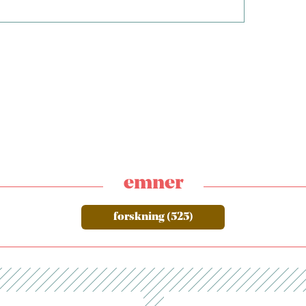
emner
forskning (525)