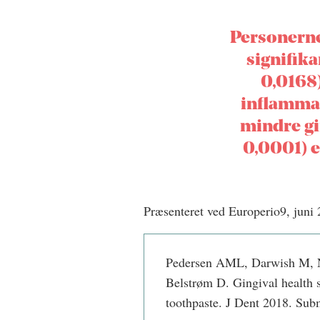
Personerne
signifika
0,0168)
inflammat
mindre gi
0,0001) 
Præsenteret ved Europerio9, juni
Pedersen AML, Darwish M, N
Belstrøm D. Gingival health st
toothpaste. J Dent 2018. Sub