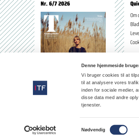
Nr. 6/7 2026
Qui
Om 
Blad
Leve
Cook
Denne hjemmeside bruger
Vi bruger cookies til at til
til at analysere vores tra
inden for sociale medier,
disse data med andre oplys
tjenester.
læs
S
Nødvendig
a