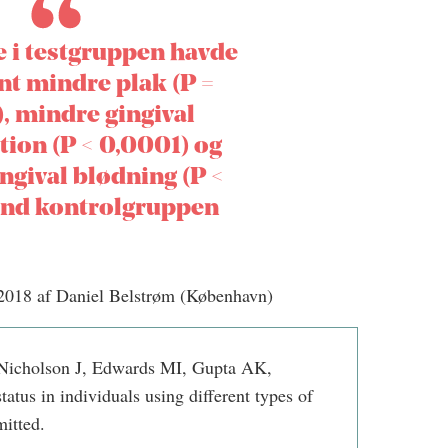
 i testgruppen havde
nt mindre plak (P =
, mindre gingival
ion (P < 0,0001) og
ngival blødning (P <
end kontrolgruppen
 2018 af Daniel Belstrøm (København)
icholson J, Edwards MI, Gupta AK,
atus in individuals using different types of
mitted.