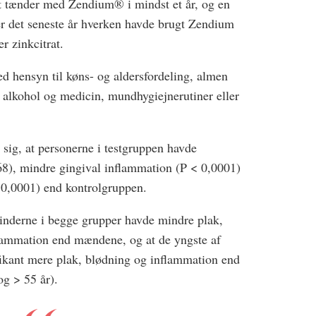
et tænder med Zendium® i mindst et år, og en
er det seneste år hverken havde brugt Zendium
er zinkcitrat.
ed hensyn til køns- og aldersfordeling, almen
, alkohol og medicin, mundhygiejnerutiner eller
 sig, at personerne i testgruppen havde
68), mindre gingival inflammation (P < 0,0001)
 0,0001) end kontrolgruppen.
kvinderne i begge grupper havde mindre plak,
flammation end mændene, og at de yngste af
fikant mere plak, blødning og inflammation end
og > 55 år).