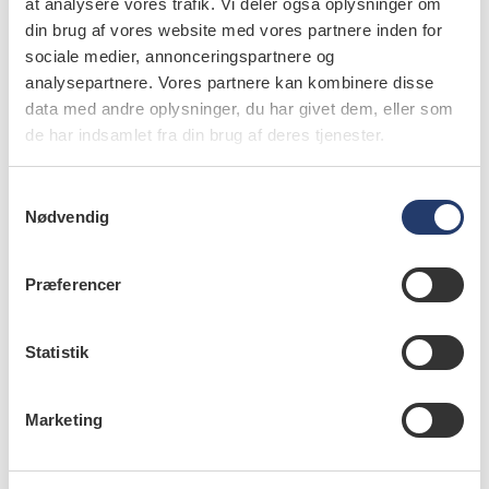
at analysere vores trafik. Vi deler også oplysninger om
2001
din brug af vores website med vores partnere inden for
Uddannet fra Tandlægeskolen i Aarhus
sociale medier, annonceringspartnere og
2001-08
analysepartnere. Vores partnere kan kombinere disse
Privatpraktiserende tandlæge hos Ole Buhl
data med andre oplysninger, du har givet dem, eller som
Jørgensen
de har indsamlet fra din brug af deres tjenester.
2008
Overtager halvdelen af klinikejerskabet
S
Tandlægerne Danmarksgade 13
Nødvendig
a
m
2011
t
Fuldt klinikejerskab
Præferencer
y
2019
k
Flytter klinikken til Fredericia Sundhedshus og
k
Statistik
skifter navn til Tandlægerne i Sundhedshuset
e
v
Marketing
a
l
I NY START går Tandlægebladet tæt på skift i
g