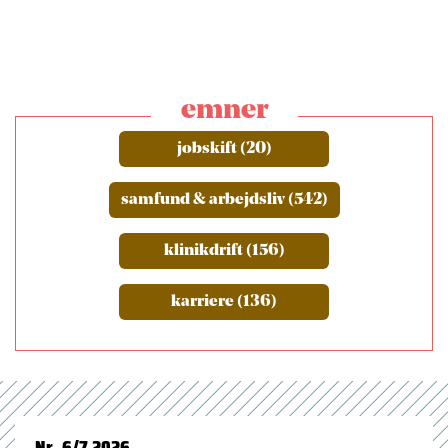
emner
jobskift (20)
samfund & arbejdsliv (542)
klinikdrift (156)
karriere (136)
Nr. 6/7 2026