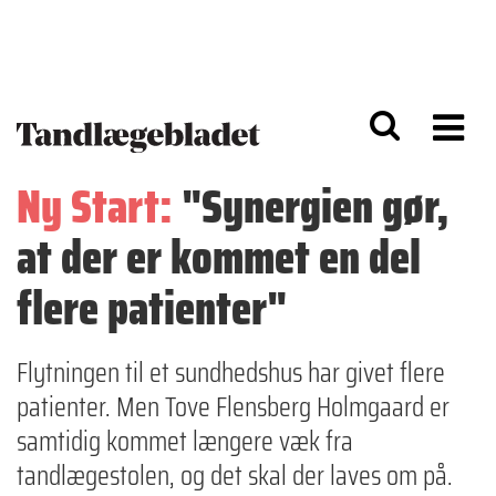
G
S
å
k
til
i
h
p
o
t
v
o
e
n
d
a
Ny Start:
"Synergien gør,
i
v
n
i
at der er kommet en del
d
g
h
a
o
ti
flere patienter"
l
o
d
n
Flytningen til et sundhedshus har givet flere
patienter. Men Tove Flensberg Holmgaard er
samtidig kommet længere væk fra
tandlægestolen, og det skal der laves om på.