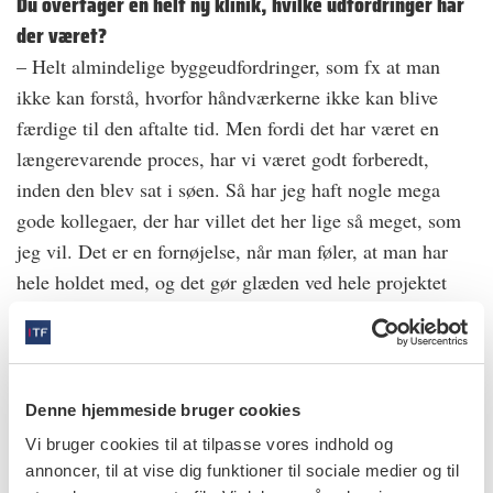
Du overtager en helt ny klinik, hvilke udfordringer har
der været?
– Helt almindelige byggeudfordringer, som fx at man
ikke kan forstå, hvorfor håndværkerne ikke kan blive
færdige til den aftalte tid. Men fordi det har været en
længerevarende proces, har vi været godt forberedt,
inden den blev sat i søen. Så har jeg haft nogle mega
gode kollegaer, der har villet det her lige så meget, som
jeg vil. Det er en fornøjelse, når man føler, at man har
hele holdet med, og det gør glæden ved hele projektet
endnu større. Derudover er det en stor fornøjelse at være
i noget nyt. Jeg har selv kunnet bestemme alt, fra
hvordan vandhanerne skulle se ud, til hvor væggene
skulle stå.
Denne hjemmeside bruger cookies
Vi bruger cookies til at tilpasse vores indhold og
CV
annoncer, til at vise dig funktioner til sociale medier og til