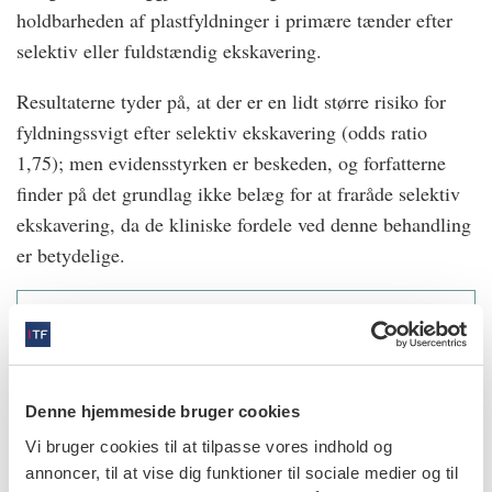
holdbarheden af plastfyldninger i primære tænder efter
selektiv eller fuldstændig ekskavering.
Resultaterne tyder på, at der er en lidt større risiko for
fyldningssvigt efter selektiv ekskavering (odds ratio
1,75); men evidensstyrken er beskeden, og forfatterne
finder på det grundlag ikke belæg for at fraråde selektiv
ekskavering, da de kliniske fordele ved denne behandling
er betydelige.
Pedrotti D, Cavalheiro CP, Casagrande L et al.
Does selective carious tissue removal of soft dentin
increase the restorative failure rate risk in primary
Denne hjemmeside bruger cookies
teeth? Systematic review and meta-analysis. J Am
Dent Assoc 2019;150:582-90.
Vi bruger cookies til at tilpasse vores indhold og
annoncer, til at vise dig funktioner til sociale medier og til