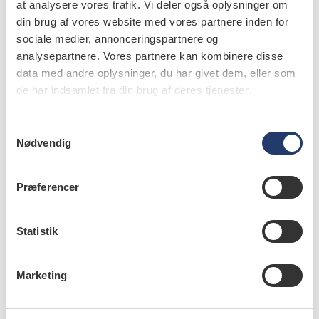
at analysere vores trafik. Vi deler også oplysninger om
din brug af vores website med vores partnere inden for
sociale medier, annonceringspartnere og
info
analysepartnere. Vores partnere kan kombinere disse
Nr. 1 | 2020
data med andre oplysninger, du har givet dem, eller som
de har indsamlet fra din brug af deres tjenester.
S
Nødvendig
a
m
t
Præferencer
y
k
k
Statistik
e
v
Marketing
a
l
g