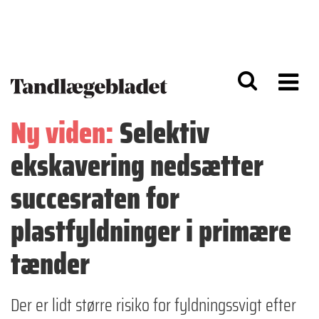
G
S
å
k
til
i
h
p
o
t
v
o
e
n
d
a
Ny viden:
Selektiv
i
v
n
i
ekskavering nedsætter
d
g
h
a
o
ti
succesraten for
l
o
d
n
plastfyldninger i primære
tænder
Der er lidt større risiko for fyldningssvigt efter