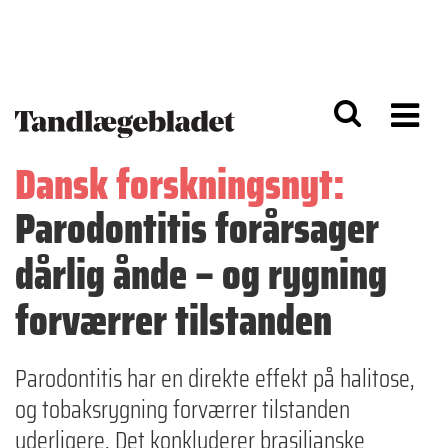
G
S
å
k
til
i
h
p
o
t
v
o
e
n
d
a
Dansk forskningsnyt:
i
v
n
i
Parodontitis forårsager
d
g
h
a
o
ti
dårlig ånde – og rygning
l
o
d
n
forværrer tilstanden
Parodontitis har en direkte effekt på halitose,
og tobaksrygning forværrer tilstanden
yderligere. Det konkluderer brasilianske