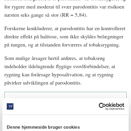
for rygere med moderat til svær parodontitis var risikoen
næsten seks gange så stor (RR = 5,84).
Forskerne konkluderer, at parodontitis har en kontrolleret
direkte effekt på halitose, som ikke skyldes belægninger
på tungen, og at tilstanden forværres af tobaksrygning.
Som mulige årsager hertil anføres, at tobaksrøg
indeholder ildelugtende flygtige svovlforbindelser, at
rygning kan forårsage hyposalivation, og at rygning
påvirker udviklingen af parodontitis.
Silva MF, Nascimento GG, Leite FRM, Horta BL,
Demarco FF. Periodontitis and self-reported halitosis
Denne hjemmeside bruger cookies
among young adults from the 1982 Pelotas Birth