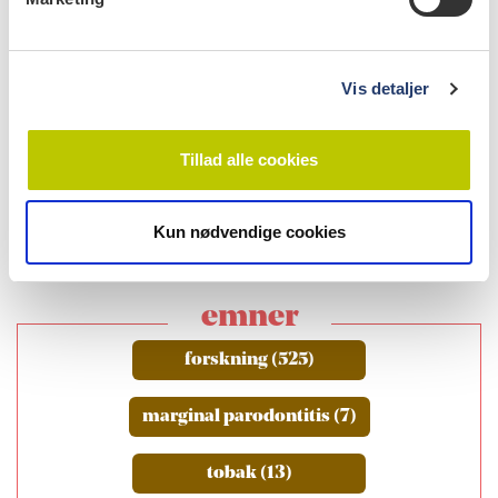
a
l
g
Vis detaljer
læs bladet
Tillad alle cookies
Kun nødvendige cookies
emner
forskning (525)
marginal parodontitis (7)
tobak (13)