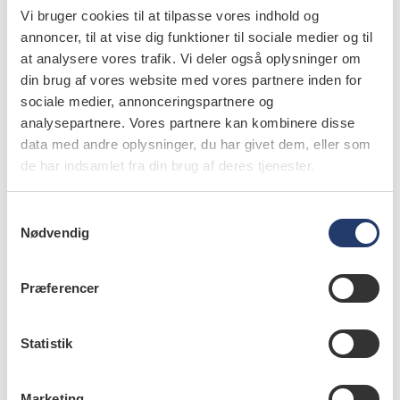
Vi bruger cookies til at tilpasse vores indhold og
Cohort. Oral Dis 2020;26:843-6.
annoncer, til at vise dig funktioner til sociale medier og til
at analysere vores trafik. Vi deler også oplysninger om
din brug af vores website med vores partnere inden for
sociale medier, annonceringspartnere og
info
analysepartnere. Vores partnere kan kombinere disse
data med andre oplysninger, du har givet dem, eller som
Nr. 11 | 2020
de har indsamlet fra din brug af deres tjenester.
S
Nødvendig
a
m
t
Præferencer
y
k
k
Statistik
e
v
Marketing