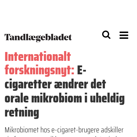
G
S
å
k
til
i
h
p
o
t
v
o
e
n
d
a
Internationalt
i
v
n
i
forskningsnyt:
E-
d
g
h
a
o
ti
cigaretter ændrer det
l
o
d
n
orale mikrobiom i uheldig
retning
Mikrobiomet hos e-cigaret-brugere adskiller