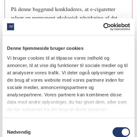
På denne baggrund konkluderes, at e-cigaretter
udgør en permanent økologisk påvirkning af det
orale mikrobiom, som medfører, at det orale
mikrobiom hos raske personer i forhold til
sammensætning og genekspression minder om det,
Denne hjemmeside bruger cookies
der er identificeret subgingivalt hos patienter med
Vi bruger cookies til at tilpasse vores indhold og
parodontitis.
annoncer, til at vise dig funktioner til sociale medier og til
at analysere vores trafik. Vi deler også oplysninger om
Ligeledes dokumenteres via kvantificering af
din brug af vores website med vores partnere inden for
inflammatoriske signalmolekyler, at e-cigaretrygere
sociale medier, annonceringspartnere og
har et forhøjet niveau af proinflammatoriske
analysepartnere. Vores partnere kan kombinere disse
cytokiner i gingivalvæsken, hvilket er
data med andre oplysninger, du har givet dem, eller som
sammenligneligt med fund hos cigaretrygere.
de har indsamlet fra din brug af deres tjenester.
Baseret på disse fund konkluderer forfatterne, at
S
rygning af e-cigaretter er forbundet med en
Nødvendig
a