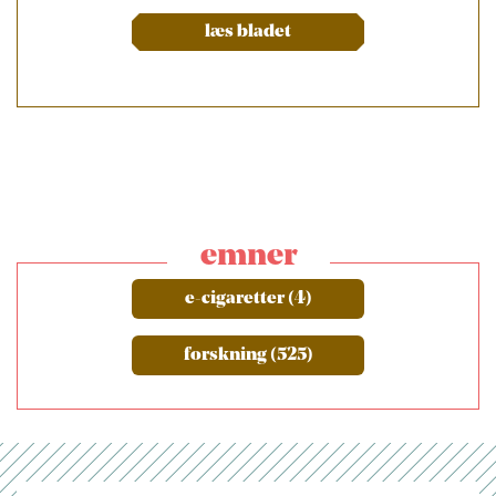
læs bladet
emner
e-cigaretter (4)
forskning (525)