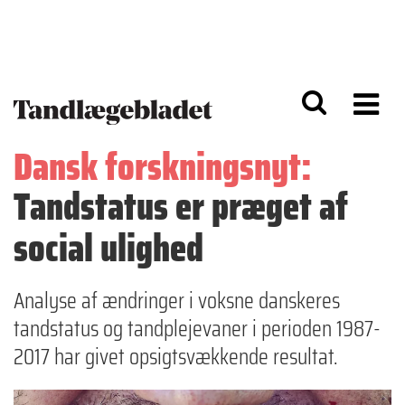
G
S
å
k
til
i
h
p
o
t
v
o
e
n
d
a
Dansk forskningsnyt:
i
v
n
i
Tandstatus er præget af
d
g
h
a
o
ti
social ulighed
l
o
d
n
Analyse af ændringer i voksne danskeres
tandstatus og tandplejevaner i perioden 1987-
2017 har givet opsigtsvækkende resultat.