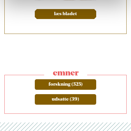
læs bladet
emner
forskning (525)
udsatte (39)