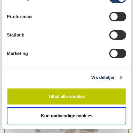
m
t
Præferencer
y
k
info
k
Statistik
Nr. 11 | 2021
e
v
Marketing
a
l
g
Vis detaljer
Tillad alle cookies
Kun nødvendige cookies