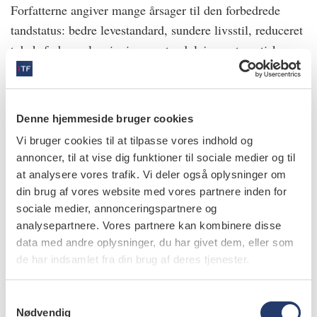
Forfatterne angiver mange årsager til den forbedrede
tandstatus: bedre levestandard, sundere livsstil, reduceret
tobaksforbrug, lovgivning om tandpleje, systematisk
deltagelse i forebyggende kommunal børne- og
ungdomstandpleje, fokus på tandbevarende behandling
og forebyggende voksentandpleje, bedre
Denne hjemmeside bruger cookies
mundhygiejnevaner og fluoridholdig tandpasta.
Vi bruger cookies til at tilpasse vores indhold og
Forfatterne efterlyser socialpolitiske initiativer, der er
annoncer, til at vise dig funktioner til sociale medier og til
rettet mod at eliminere de sociale uligheder, der stadig
at analysere vores trafik. Vi deler også oplysninger om
præger tandsundheden i Danmark.
din brug af vores website med vores partnere inden for
sociale medier, annonceringspartnere og
analysepartnere. Vores partnere kan kombinere disse
Petersen PE, Davidsen M, Rosendahl Jensen H,
data med andre oplysninger, du har givet dem, eller som
Ekholm O, Illemann Christensen A. Trends in
de har indsamlet fra din brug af deres tjenester.
dentate status and preventive dental visits of the
adult population in Denmark over 30 years (1987-
S
2017). Eur J Oral Sci 2021:129:e12809.
Nødvendig
a