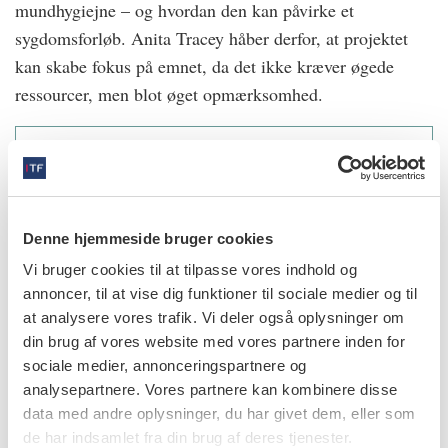
mundhygiejne – og hvordan den kan påvirke et
sygdomsforløb. Anita Tracey håber derfor, at projektet
kan skabe fokus på emnet, da det ikke kræver øgede
ressourcer, men blot øget opmærksomhed.
Kilde: Aalborg Universitetshospital og
Sygeplejersken
Denne hjemmeside bruger cookies
Vi bruger cookies til at tilpasse vores indhold og
info
annoncer, til at vise dig funktioner til sociale medier og til
at analysere vores trafik. Vi deler også oplysninger om
Nr. 11 | 2022
din brug af vores website med vores partnere inden for
sociale medier, annonceringspartnere og
analysepartnere. Vores partnere kan kombinere disse
data med andre oplysninger, du har givet dem, eller som
de har indsamlet fra din brug af deres tjenester.