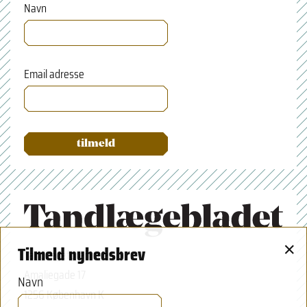
Navn
Email adresse
×
Tilmeld nyhedsbrev
Tandlægeforeningen
Amaliegade 17
Navn
1256 København K