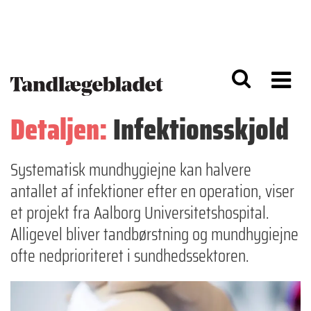
G
S
å
k
til
i
h
p
o
t
v
o
e
n
d
a
Detaljen:
Infektionsskjold
i
v
n
i
d
g
h
a
Systematisk mundhygiejne kan halvere
o
ti
antallet af infektioner efter en operation, viser
l
o
d
n
et projekt fra Aalborg Universitetshospital.
Alligevel bliver tandbørstning og mundhygiejne
ofte nedprioriteret i sundhedssektoren.