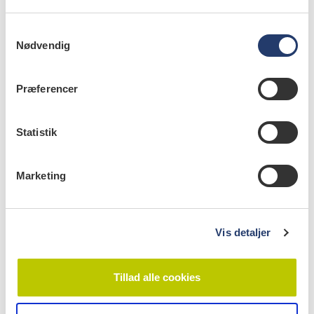
S
Nødvendig
a
m
t
Præferencer
y
k
k
Statistik
e
v
læs bladet
Marketing
a
l
g
Vis detaljer
Tillad alle cookies
emner