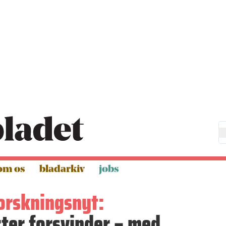
om os
bladarkiv
jobs
forskningsnyt:
ter forsvinder – med