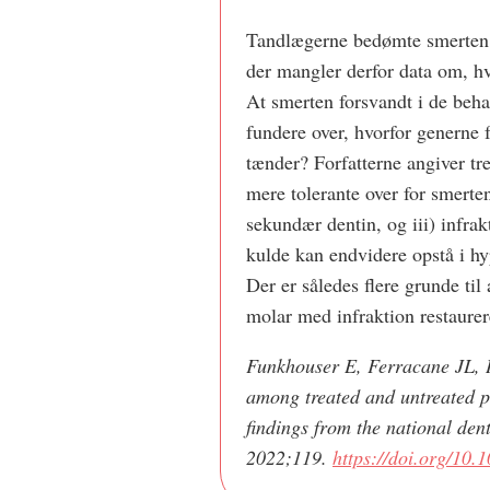
Tandlægerne bedømte smerten v
der mangler derfor data om, hv
At smerten forsvandt i de beh
fundere over, hvorfor generne 
tænder? Forfatterne angiver tre
mere tolerante over for smerten
sekundær dentin, og iii) infra
kulde kan endvidere opstå i hy
Der er således flere grunde til
molar med infraktion restaurer
Funkhouser E, Ferracane JL, Hi
among treated and untreated po
findings from the national den
2022;119.
https://doi.org/10.