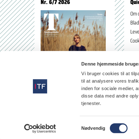
Nr. 6/7 2026
Qui
Om 
Blad
Leve
Cook
Denne hjemmeside bruger
Vi bruger cookies til at til
til at analysere vores tra
inden for sociale medier,
disse data med andre oplys
tjenester.
læs
S
Nødvendig
a