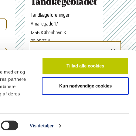
Tandlægeforeningen
Amaliegade 17
1256 København K
70 25 77 11
×
Tilmeld nyhedsbrev
tbredaktion@tdl.dk
Navn
facebook.com/odontologerne
Tillad alle cookies
ale medier og
ores partnere
Kun nødvendige cookies
ombinere
Email adresse
g af deres
Vis detaljer