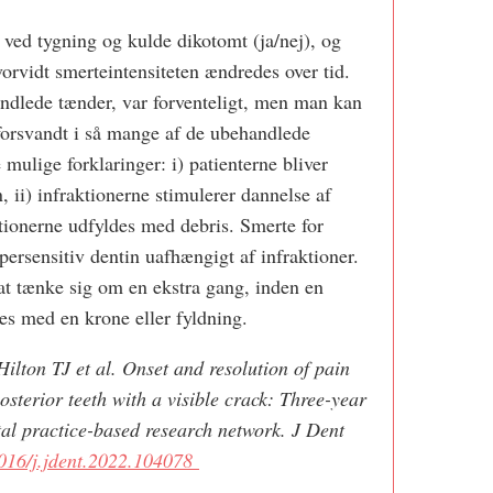
ed tygning og kulde dikotomt (ja/nej), og
orvidt smerteintensiteten ændredes over tid.
andlede tænder, var forventeligt, men man kan
forsvandt i så mange af de ubehandlede
 mulige forklaringer: i) patienterne bliver
, ii) infraktionerne stimulerer dannelse af
ktionerne udfyldes med debris. Smerte for
persensitiv dentin uafhængigt af infraktioner.
 at tænke sig om en ekstra gang, inden en
es med en krone eller fyldning.
lton TJ et al. Onset and resolution of pain
sterior teeth with a visible crack: Three-year
tal practice-based research network. J Dent
1016/j.jdent.2022.104078