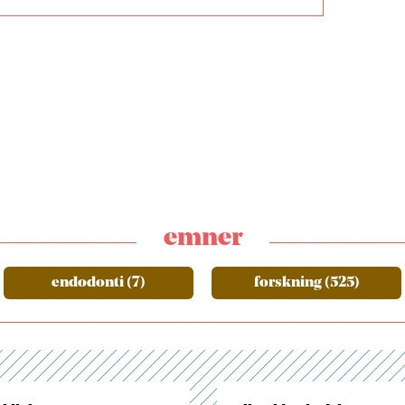
emner
endodonti (7)
forskning (525)