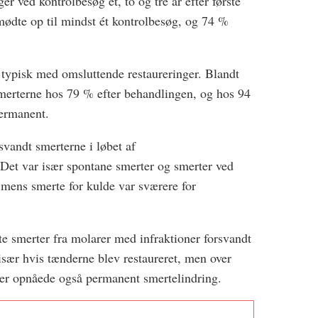
er ved kontrolbesøg et, to og tre år efter første
 mødte op til mindst ét kontrolbesøg, og 74 %
 typisk med omsluttende restaureringer. Blandt
merterne hos 79 % efter behandlingen, og hos 94
permanent.
vandt smerterne i løbet af
Det var især spontane smerter og smerter ved
 mens smerte for kulde var sværere for
ste smerter fra molarer med infraktioner forsvandt
især hvis tænderne blev restaureret, men over
er opnåede også permanent smertelindring.