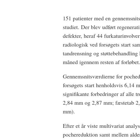
151 patienter med en gennemsnitsal
studiet. Der blev udført regenera
defekter, heraf 44 furkaturinvolve
radiologisk ved forsøgets start sam
tandrensning og støttebehandling 
måned igennem resten af forløbet
Gennemsnitsværdierne for pochedy
forsøgets start henholdsvis 6,14
signifikante forbedringer af alle 
2,84 mm og 2,87 mm; fæstetab 2
mm).
Efter et år viste multivariat an
pochereduktion samt mellem ald