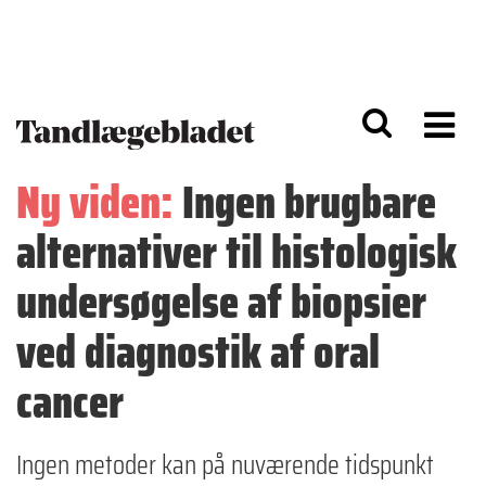
G
S
å
k
til
i
h
p
o
t
v
o
e
n
d
a
Ny viden:
Ingen brugbare
i
v
n
i
alternativer til histologisk
d
g
h
a
o
ti
undersøgelse af biopsier
l
o
d
n
ved diagnostik af oral
cancer
Ingen metoder kan på nuværende tidspunkt