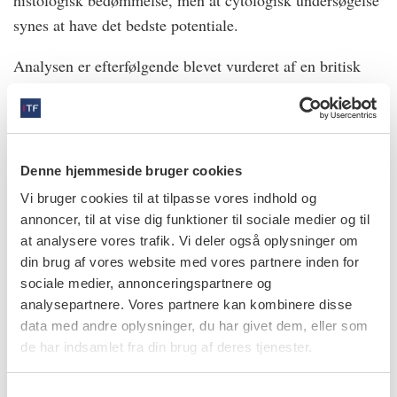
synes at have det bedste potentiale.
Analysen er efterfølgende blevet vurderet af en britisk
forskergruppe, som er enig i konklusionen, men beklager,
at analyser af blod- og spytprøver ikke er omtalt i
Cochrane-rapporten. De påpeger, at netop disse to
metoder på sigt har størst chance for at kunne erstatte
Denne hjemmeside bruger cookies
den histologiske undersøgelse ved diagnostik af oral
Vi bruger cookies til at tilpasse vores indhold og
cancer.
annoncer, til at vise dig funktioner til sociale medier og til
at analysere vores trafik. Vi deler også oplysninger om
din brug af vores website med vores partnere inden for
Walsh T, Macey R, Kerr AR et al. Diagnostic tests
sociale medier, annonceringspartnere og
for oral cancer and potentially malignant disorders in
analysepartnere. Vores partnere kan kombinere disse
patients presenting with clinically evident lesions.
data med andre oplysninger, du har givet dem, eller som
Cochrane Database Syst Rev 2021;7:CD010276.
de har indsamlet fra din brug af deres tjenester.
Chasma F, King RP, Ker SY. Are there diagnostic
S