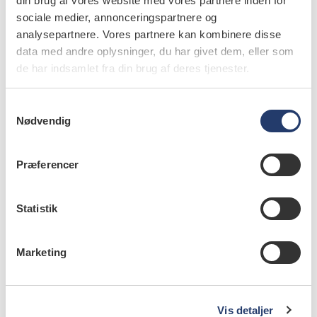
din brug af vores website med vores partnere inden for
sociale medier, annonceringspartnere og
analysepartnere. Vores partnere kan kombinere disse
data med andre oplysninger, du har givet dem, eller som
de har indsamlet fra din brug af deres tjenester.
S
Nødvendig
a
m
t
Præferencer
y
læs bladet
k
k
Statistik
e
v
Marketing
a
leverandørregister
l
g
Advokat Niels Gade
Vis detaljer