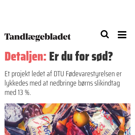
G
S
å
k
til
i
h
p
o
t
v
o
e
n
d
a
Detaljen:
Er du for sød?
i
v
n
i
d
g
h
a
Et projekt ledet af DTU Fødevarestyrelsen er
o
ti
lykkedes med at nedbringe børns slikindtag
l
o
d
n
med 13 %.