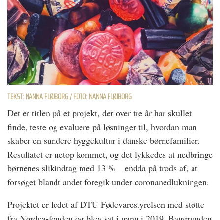
TEKST: NANNA FLØJBORG / FOTO: NANNA FLØJBORG
Det er titlen på et projekt, der over tre år har skullet
finde, teste og evaluere på løsninger til, hvordan man
skaber en sundere hyggekultur i danske børnefamilier.
Resultatet er netop kommet, og det lykkedes at nedbringe
børnenes slikindtag med 13 % – endda på trods af, at
forsøget blandt andet foregik under coronanedlukningen.
Projektet er ledet af DTU Fødevarestyrelsen med støtte
fra Nordea-fonden og blev sat i gang i 2019. Baggrunden