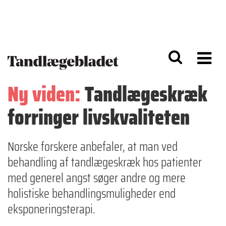
G
S
å
k
til
i
h
p
o
t
v
o
e
n
d
a
Ny viden:
Tandlægeskræk
i
v
n
i
forringer livskvaliteten
d
g
h
a
o
ti
l
o
Norske forskere anbefaler, at man ved
d
n
behandling af tandlægeskræk hos patienter
med generel angst søger andre og mere
holistiske behandlingsmuligheder end
eksponeringsterapi.