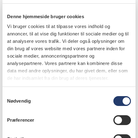
Nr. 5 | 2023
Denne hjemmeside bruger cookies
Vi bruger cookies til at tilpasse vores indhold og
annoncer, til at vise dig funktioner til sociale medier og til
at analysere vores trafik. Vi deler også oplysninger om
din brug af vores website med vores partnere inden for
sociale medier, annonceringspartnere og
analysepartnere. Vores partnere kan kombinere disse
data med andre oplysninger, du har givet dem, eller som
de har indsamlet fra din brug af deres tjenester.
S
Nødvendig
a
m
t
Præferencer
læs bladet
y
k