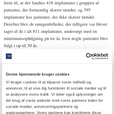
frem til, at der fandtes 416 implantater i gruppen af
patienter, der formentlig skærer tænder, og 395
implantater hos patienter, der ikke skærer tænder.
Derefter blev de røntgenbilleder, der tidligere var blevet
taget af de i alt 811 implantater, undersøgt med en
minimumsopfølgning på tre år, hvor nogle patienter blev
fulgt i op til 30 år.
Resultaterne tyder på, at bruksisme kan øge risikoen for
marginalt knogletab over tid. Hvis bruksisme er
kombineret med rygning, kan effekten på den marginale
Denne hjemmeside bruger cookies
knogle være endnu værre.
Vi bruger cookies til at tilpasse vores indhold og
annoncer, til at vise dig funktioner til sociale medier og til
Kilde: www.tandlakartidningen.se
at analysere vores trafik. Vi deler også oplysninger om
info
din brug af vores website med vores partnere inden for
sociale medier, annonceringspartnere og
Nr. 10 | 2024
analysepartnere. Vores partnere kan kombinere disse