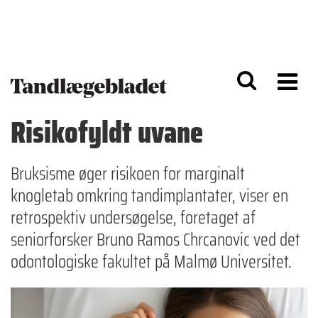
G
S
å
k
til
i
h
p
o
t
v
o
e
n
d
a
Risikofyldt uvane
i
v
n
i
d
g
h
a
Bruksisme øger risikoen for marginalt
o
ti
knogletab omkring tandimplantater, viser en
l
o
d
n
retrospektiv undersøgelse, foretaget af
seniorforsker Bruno Ramos Chrcanovic ved det
odontologiske fakultet på Malmø Universitet.