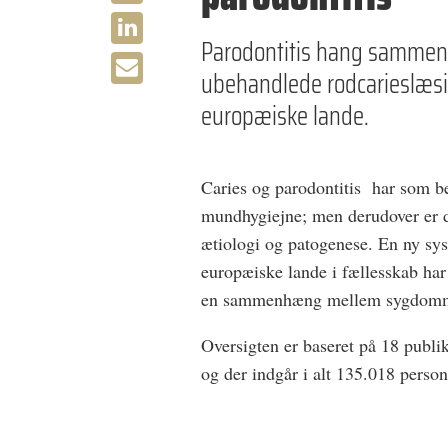
Parodontitis hang sammen 
ubehandlede rodcarieslæsio
europæiske lande.
Caries og parodontitis
har som be
mundhygiejne; men derudover er d
ætiologi og patogenese. En ny sys
europæiske lande i fællesskab har u
en sammenhæng mellem sygdom
Oversigten er baseret på 18 publik
og der indgår i alt 135.018 person