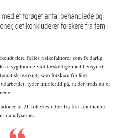
med et forøget antal behandlede og
ner, det konkluderer forskere fra fem
kendt flere fælles risikofaktorer som fx dårlig
e to sygdomme vidt forskellige med hensyn til
tematisk oversigt, som forskere fra fem
darbejdet, tyder imidlertid på, at der trods alt er
mene.
ationer af 21 kohortestudier fra fire kontinenter,
er i analyserne.