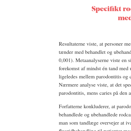
Specifikt ro
med
Resultaterne viste, at personer me
tænder med behandlet og ubehandl
0,001). Metaanalyserne viste en 
forekomst af mindst én tand med 
ligeledes mellem parodontitis og 
Nærmere analyse viste, at det spec
parodontitis, mens caries på den 
Forfatterne konkluderer, at parod
behandlede og ubehandlede rodcar
man som tandlæge overvejer at iv
fluoridbehandling til patienter me