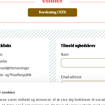
emner
forskning (525)
cklinks
Tilmeld nyhedsbrev
os
Navn
arkiv
randørhenvisninger
ie- og Privatlivspolitik
Email adresse
 cookies
passe vores indhold og annoncer, til at vise dig funktioner til soci