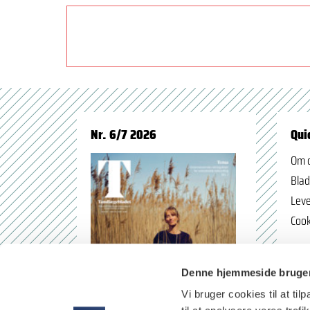
Nr. 6/7 2026
Qui
Om 
Blad
Leve
Cook
Denne hjemmeside bruger
Vi bruger cookies til at til