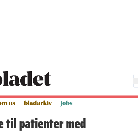
om os
bladarkiv
jobs
e til patienter med