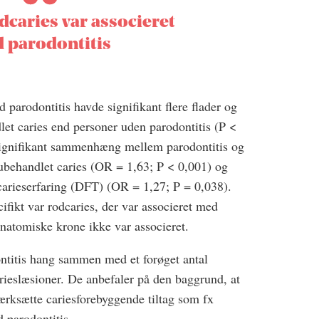
dcaries var associeret
 parodontitis
d parodontitis havde signifikant flere flader og
et caries end personer uden parodontitis (P <
signifikant sammenhæng mellem parodontitis og
ubehandlet caries (OR = 1,63; P < 0,001) og
carieserfaring (DFT) (OR = 1,27; P = 0,038).
ifikt var rodcaries, der var associeret med
anatomiske krone ikke var associeret.
ontitis hang sammen med et forøget antal
ieslæsioner. De anbefaler på den baggrund, at
ærksætte cariesforebyggende tiltag som fx
d parodontitis.