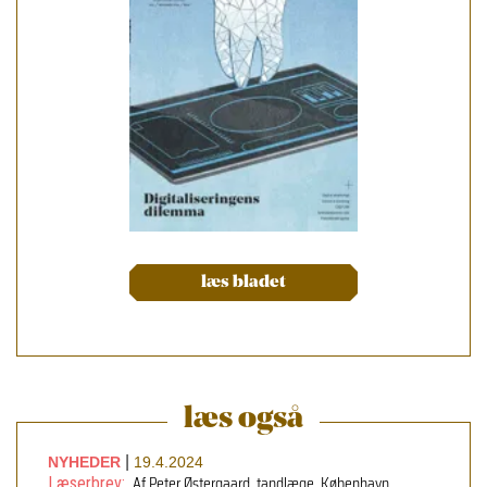
læs bladet
læs også
|
NYHEDER
19.4.2024
Af Peter Østergaard, tandlæge, København
Læserbrev: