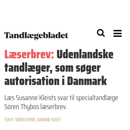
G
S
å
k
til
i
h
p
o
t
v
o
e
n
d
a
Læserbrev:
Udenlandske
i
v
n
i
tandlæger, som søger
d
g
h
a
o
ti
autorisation i Danmark
l
o
d
n
Læs Susanne Kleists svar til specialtandlæge
Sören Thybos læserbrev.
TEKST: SÖREN THYBO, SUSANNE KLEIST