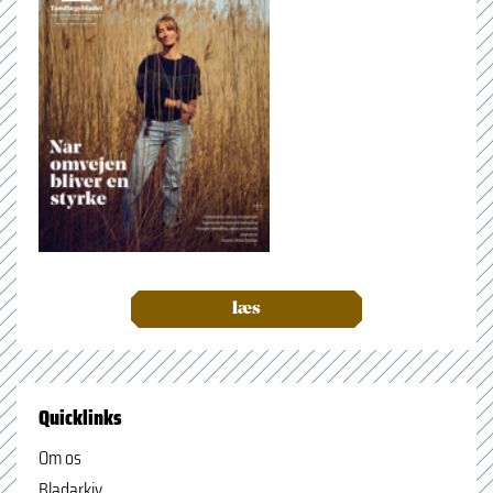
læs
Quicklinks
Om os
Bladarkiv