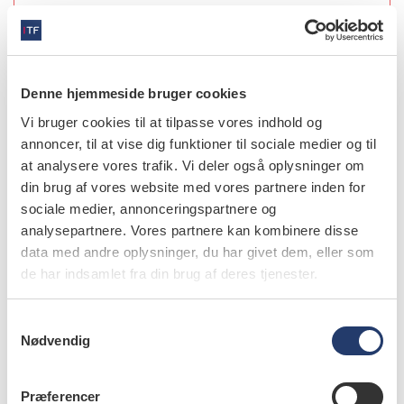
individuel ansættelse, da der ikke er overenskomst
på området. Tandlægeforeningen kan vejlede
pågældende om løn og ansættelsesvilkår, uanset
hvor ansættelsen finder sted, ligesom vi kan hjælpe
Denne hjemmeside bruger cookies
pågældende med gennemgang af ansøgning og CV.
Vi bruger cookies til at tilpasse vores indhold og
annoncer, til at vise dig funktioner til sociale medier og til
Tandlægeforeningen har ligeledes Danmarks største
at analysere vores trafik. Vi deler også oplysninger om
jobportal, www.dentaljob.dk, for alle ansatte inden
din brug af vores website med vores partnere inden for
for dentalverdenen, og her kan der både søges efter
sociale medier, annonceringspartnere og
ledige jobs, men også oprettes en profil, så
analysepartnere. Vores partnere kan kombinere disse
data med andre oplysninger, du har givet dem, eller som
arbejdsgivere kan finde en. Ellers er de sociale
de har indsamlet fra din brug af deres tjenester.
medier og uopfordrede ansøgninger også meget
brugt.
S
Nødvendig
a
Som du selv skriver, så skal arbejdsgiveren vurdere
m
de kliniske kompetencer og evner til at
t
kommunikere med patienterne samt det øvrige
Præferencer