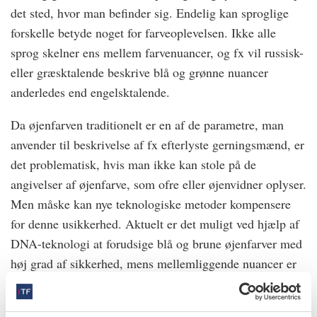
det sted, hvor man befinder sig. Endelig kan sproglige
forskelle betyde noget for farveoplevelsen. Ikke alle
sprog skelner ens mellem farvenuancer, og fx vil russisk-
eller græsktalende beskrive blå og grønne nuancer
anderledes end engelsktalende.
Da øjenfarven traditionelt er en af de parametre, man
anvender til beskrivelse af fx efterlyste gerningsmænd, er
det problematisk, hvis man ikke kan stole på de
angivelser af øjenfarve, som ofre eller øjenvidner oplyser.
Men måske kan nye teknologiske metoder kompensere
for denne usikkerhed. Aktuelt er det muligt ved hjælp af
DNA-teknologi at forudsige blå og brune øjenfarver med
høj grad af sikkerhed, mens mellemliggende nuancer er
behæftet med større usikkerhed.
At vi i dag – 100 år efter Kafkas død – teoretisk set vil