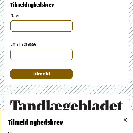
Tilmeld nyhedsbrev
Navn
Email adresse
×
Tilmeld nyhedsbrev
Tandlægeforeningen
Amaliegade 17