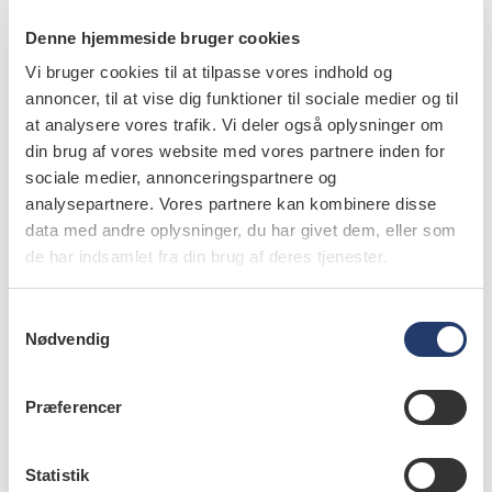
være i stand til at afgøre hans øjenfarve, lyder nærmest –
Denne hjemmeside bruger cookies
kafkask.
Vi bruger cookies til at tilpasse vores indhold og
annoncer, til at vise dig funktioner til sociale medier og til
Kilder:
at analysere vores trafik. Vi deler også oplysninger om
din brug af vores website med vores partnere inden for
Taylor M, Mayne C, Coutts L et al. Kafka’s
sociale medier, annonceringspartnere og
beautiful eyes: Forensic intelligence utilisation of
analysepartnere. Vores partnere kan kombinere disse
data med andre oplysninger, du har givet dem, eller som
phenotypic information.
Foren Sci Int
de har indsamlet fra din brug af deres tjenester.
2024;361:112120.
S
Nødvendig
a
info
m
t
Nr. 12 | 2024
Præferencer
y
k
k
Statistik