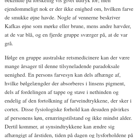
bekendte på forskellig vis givet udtryk for; men
ejendommeligt nok er der ikke enighed om, hvilken farve
de smukke øjne havde. Nogle af vennerne beskriver
Kafkas øjne som mørke eller brune, mens andre hævder,
at de var blå, og en fjerde gruppe sværger på, at de var
grå.
Ifølge en gruppe australske retsmedicinere kan der være
mange årsager til denne tilsyneladende paradoksale
uenighed. En persons farvesyn kan dels afhænge af,
hvilke bølgelængder der absorberes i linsens pigment,
dels af fordelingen af tappe og stave i nethinden og
endelig af den fortolkning af farveindtrykkene, der sker i
cortex. Disse fysiologiske forhold kan desuden påvirkes
af personens køn, ernæringstilstand og ikke mindst alder.
Dertil kommer, at synsindtrykkene kan ændre sig
afhængigt af årstiden, tiden på dagen og lysforholdene på