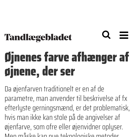
G
S
å
k
til
i
h
p
o
t
v
o
e
n
d
a
Øjnenes farve afhænger af
i
v
n
i
øjnene, der ser
d
g
h
a
o
ti
l
o
Da øjenfarven traditionelt er en af de
d
n
parametre, man anvender til beskrivelse af fx
efterlyste gerningsmænd, er det problematisk,
hvis man ikke kan stole på de angivelser af
øjenfarve, som ofre eller øjenvidner oplyser.
Men måske kan nye teknologiske metoder