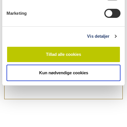
e
v
Marketing
a
l
g
Vis detaljer
Tillad alle cookies
Kun nødvendige cookies
læs bladet