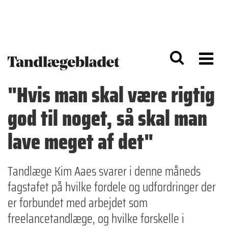
G
S
å
k
til
i
h
p
o
t
v
o
e
n
d
a
"Hvis man skal være rigtig
i
v
n
i
god til noget, så skal man
d
g
h
a
o
ti
lave meget af det"
l
o
d
n
Tandlæge Kim Aaes svarer i denne måneds
fagstafet på hvilke fordele og udfordringer der
er forbundet med arbejdet som
freelancetandlæge, og hvilke forskelle i