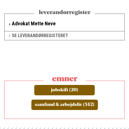
leverandørregister
Advokat Mette Neve
SE LEVERANDØRREGISTERET
emner
jobskift (20)
samfund & arbejdsliv (542)