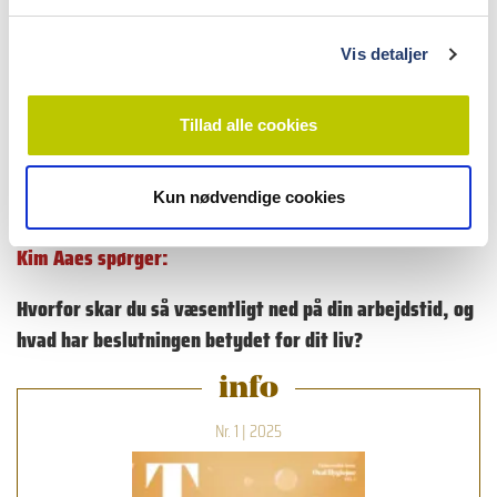
l
Hvem vil du give stafetten videre til og -hvorfor?
g
Vis detaljer
Tandlæge Kim Matthiesen solgte i 2021 sin praksis i
Esbjerg for at flytte til Fanø, hvor han i dag arbejder på
Tillad alle cookies
halv tid i en klinik, han driver sammen med en
kompagnon.
Kun nødvendige cookies
Kim Aaes spørger:
Hvorfor skar du så væsentligt ned på din arbejdstid, og
hvad har beslutningen betydet for dit liv?
info
Nr. 1 | 2025