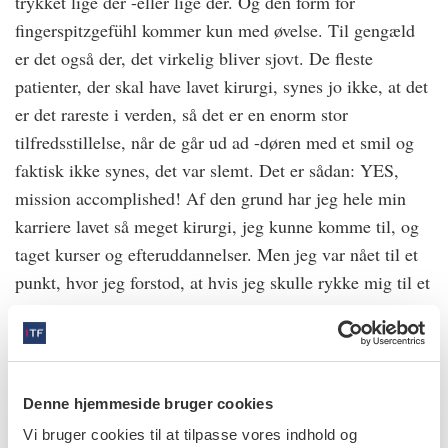
trykket lige dér -eller lige dér. Og den form for
fingerspitzgefühl kommer kun med øvelse. Til gengæld
er det også der, det virkelig bliver sjovt. De fleste
patienter, der skal have lavet kirurgi, synes jo ikke, at det
er det rareste i verden, så det er en enorm stor
tilfredsstillelse, når de går ud ad -døren med et smil og
faktisk ikke synes, det var slemt. Det er sådan: YES,
mission accomplished! Af den grund har jeg hele min
karriere lavet så meget kirurgi, jeg kunne komme til, og
taget kurser og efteruddannelser. Men jeg var nået til et
punkt, hvor jeg forstod, at hvis jeg skulle rykke mig til et
næste niveau, så skulle jeg lave mere. Og så er det jo
bare om at kaste sig ud i det.
Du kommer rundt i hele landet, hvilke forskelle ser du
Denne hjemmeside bruger cookies
geografisk?
Vi bruger cookies til at tilpasse vores indhold og