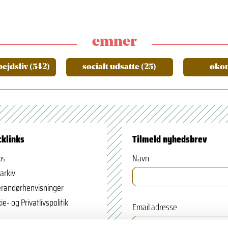
emner
ejdsliv (542)
socialt udsatte (25)
økon
cklinks
Tilmeld nyhedsbrev
os
Navn
arkiv
randørhenvisninger
ie- og Privatlivspolitik
Email adresse