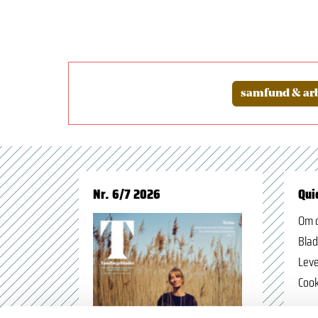
samfund & arb
Nr. 6/7 2026
Qui
Om 
Blad
Leve
Cook