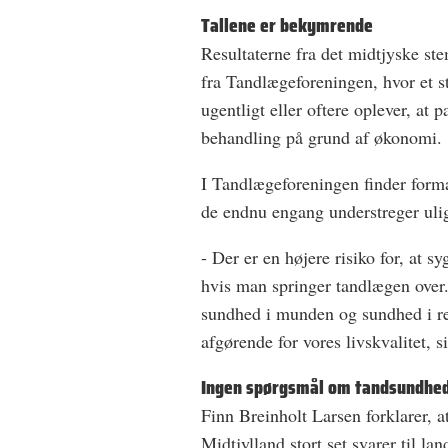
Tallene er bekymrende
Resultaterne fra det midtjyske st
fra Tandlægeforeningen, hvor et st
ugentligt eller oftere oplever, at p
behandling på grund af økonomi.
I Tandlægeforeningen finder for
de endnu engang understreger uli
- Der er en højere risiko for, at
hvis man springer tandlægen over
sundhed i munden og sundhed i re
afgørende for vores livskvalitet, 
Ingen spørgsmål om tandsundhe
Finn Breinholt Larsen forklarer,
Midtjylland stort set svarer til la