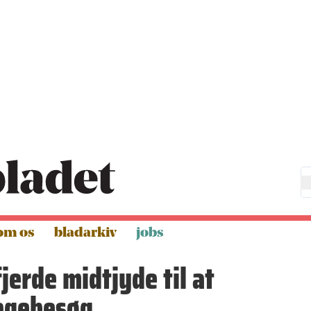
om os
bladarkiv
jobs
fjerde midtjyde til at
ægebesøg