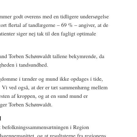
emmer godt overens med en tidligere undersøgelse
ort flertal af tandlægerne – 69 % – angiver, at de
atienter siger nej tak til den fagligt optimale
mand Torben Schønwaldt tallene bekymrende, da
gheden i tandsundhed.
 sygdomme i tænder og mund ikke opdages i tide,
. Vi ved også, at der er tæt sammenhæng mellem
sten af kroppen, og at en sund mund er
siger Torben Schønwaldt.
d
 at befolkningssammensætningen i Region
ndsgennemsnittet, og at resultaterne fra regionens