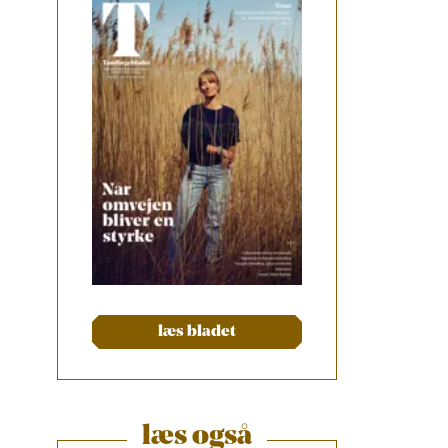
læs bladet
læs også