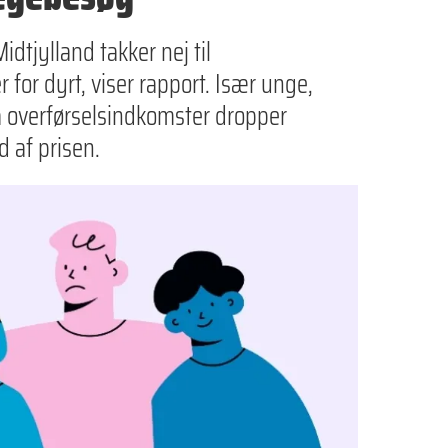
dtjylland takker nej til
 for dyrt, viser rapport. Især unge,
å overførselsindkomster dropper
 af prisen.