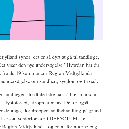
jylland synes, det er så dyrt at gå til tandlæge,
Det viser den nye undersøgelse ”Hvordan har du
e fra de 19 kommuner i Region Midtjylland i
maundersøgelse om sundhed, sygdom og trivsel.
er tandlægen, fordi de ikke har råd, er markant
r – fysioterapi, kiropraktor mv. Det er også
t er de unge, der dropper tandbehandling på grund
olt Larsen, seniorforsker i DEFACTUM – et
 Region Midtjylland – og en af forfatterne bag