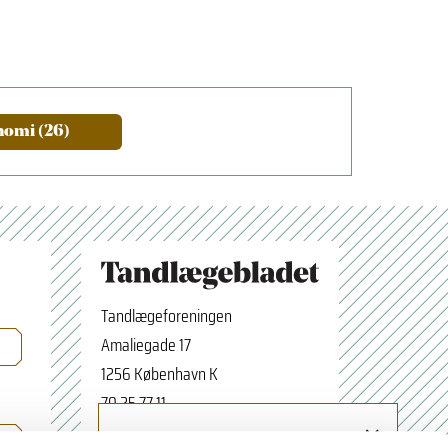
omi (26)
Tandlægeforeningen
Amaliegade 17
1256 København K
70 25 77 11
×
Tilmeld nyhedsbrev