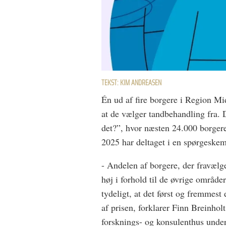
TEKST: KIM ANDREASEN
Én ud af fire borgere i Region Midt
at de vælger tandbehandling fra. 
det?”, hvor næsten 24.000 borger
2025 har deltaget i en spørgeske
- Andelen af borgere, der fravælg
høj i forhold til de øvrige område
tydeligt, at det først og fremmes
af prisen, forklarer Finn Breinh
forsknings- og konsulenthus under