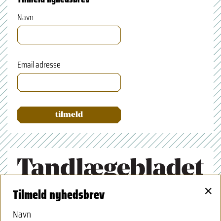
Navn
Email adresse
×
Tilmeld nyhedsbrev
Tandlægeforeningen
Amaliegade 17
Navn