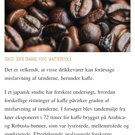
TEKST: SOFIE SPARRE, FOTO: SHUTTERSTOCK
Det er velkendt, at visse drikkevarer kan forårsage
misfarvning af tænderne, herunder kaffe.
I et japansk studie har forskere undersøgt, hvordan
forskellige ristninger af kaffe påvirker graden af
misfarvning af tænderne. I forsøget blev tandemalje fra
køer eksponeret i 72 timer for kaffe brygget på Arabica-
og Robusta-bønner, som var lysristede, mellemristede og
mørkristede. Efterfølgende analyserede forskerne