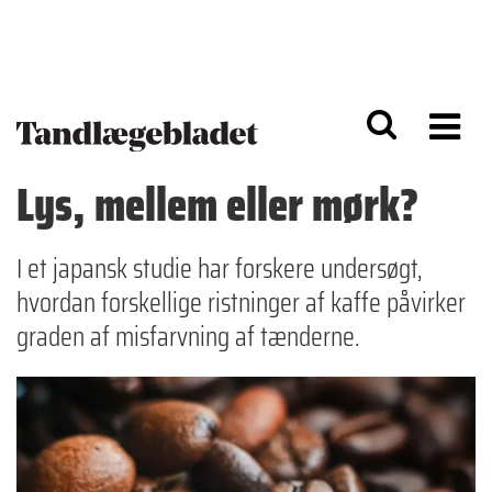
G
S
å
k
til
i
h
p
o
t
v
o
e
n
d
a
Lys, mellem eller mørk?
i
v
n
i
d
g
h
a
I et japansk studie har forskere undersøgt,
o
ti
hvordan forskellige ristninger af kaffe påvirker
l
o
d
n
graden af misfarvning af tænderne.