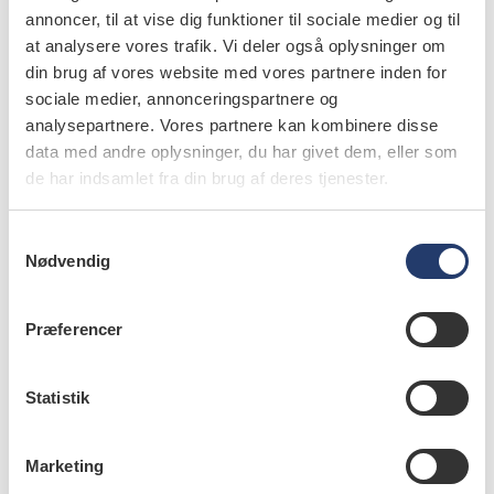
annoncer, til at vise dig funktioner til sociale medier og til
at analysere vores trafik. Vi deler også oplysninger om
din brug af vores website med vores partnere inden for
sociale medier, annonceringspartnere og
analysepartnere. Vores partnere kan kombinere disse
data med andre oplysninger, du har givet dem, eller som
de har indsamlet fra din brug af deres tjenester.
S
Nødvendig
a
m
t
læs bladet
Præferencer
y
k
k
Statistik
e
v
læs også
Marketing
a