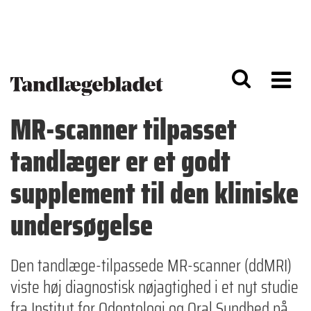
G
S
å
k
til
i
h
p
o
t
v
o
e
n
d
a
MR-scanner tilpasset
i
v
n
i
tandlæger er et godt
d
g
h
a
o
ti
supplement til den kliniske
l
o
d
n
undersøgelse
Den tandlæge-tilpassede MR-scanner (ddMRI)
viste høj diagnostisk nøjagtighed i et nyt studie
fra Institut for Odontologi og Oral Sundhed på