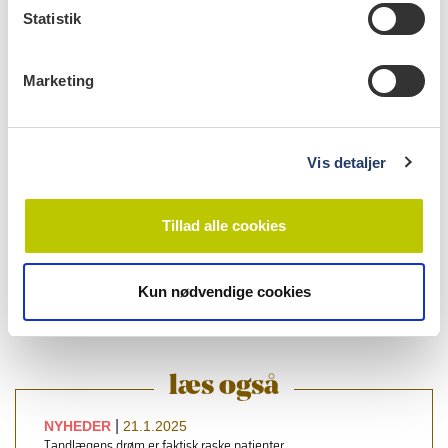
k
Statistik
e
v
Marketing
a
l
g
Vis detaljer
Tillad alle cookies
læs bladet
Kun nødvendige cookies
læs også
|
NYHEDER
21.1.2025
Tandlægens drøm er faktisk raske patienter