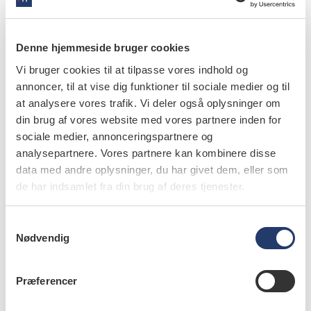
kommunerne vil. Formlen er ret simpel: Optaget på de
eksisterende tandlægeuddannelser og
Denne hjemmeside bruger cookies
specialtandlægeuddannelser i København og Aarhus skal
Vi bruger cookies til at tilpasse vores indhold og
øges. Klinikkapaciteten i kommunerne skal udbygges, så
annoncer, til at vise dig funktioner til sociale medier og til
det matcher behovet med 300.000 ekstra patienter. Og
at analysere vores trafik. Vi deler også oplysninger om
endelig skal kommunerne have penge, så de i højere grad
din brug af vores website med vores partnere inden for
kan betale privat praksis for at hjælpe med at nedbringe
sociale medier, annonceringspartnere og
ventelisterne.
analysepartnere. Vores partnere kan kombinere disse
data med andre oplysninger, du har givet dem, eller som
De konstruktive råd er hermed givet videre.
de har indsamlet fra din brug af deres tjenester.
info
S
Nødvendig
a
Nr. 5 | 2026
m
t
Præferencer
y
k