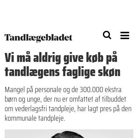
G
S
å
k
til
i
h
p
o
t
v
o
e
n
d
a
Vi må aldrig give køb på
i
v
n
i
tandlægens faglige skøn
d
g
h
a
o
ti
l
o
Mangel på personale og de 300.000 ekstra
d
n
børn og unge, der nu er omfattet af tilbuddet
om vederlagsfri tandpleje, har lagt pres på den
kommunale tandpleje.