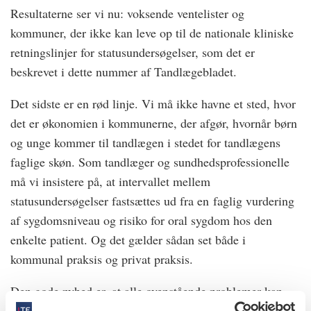
Resultaterne ser vi nu: voksende ventelister og
kommuner, der ikke kan leve op til de nationale kliniske
retningslinjer for statusundersøgelser, som det er
beskrevet i dette nummer af Tandlægebladet.
Det sidste er en rød linje. Vi må ikke havne et sted, hvor
det er økonomien i kommunerne, der afgør, hvornår børn
og unge kommer til tandlægen i stedet for tandlægens
faglige skøn. Som tandlæger og sundhedsprofessionelle
må vi insistere på, at intervallet mellem
statusundersøgelser fastsættes ud fra en faglig vurdering
af sygdomsniveau og risiko for oral sygdom hos den
enkelte patient. Og det gælder sådan set både i
kommunal praksis og privat praksis.
Den gode nyhed er, at alle ovenstående problemer kan
løses, hvis de nyvalgte politikere på Christiansborg og i