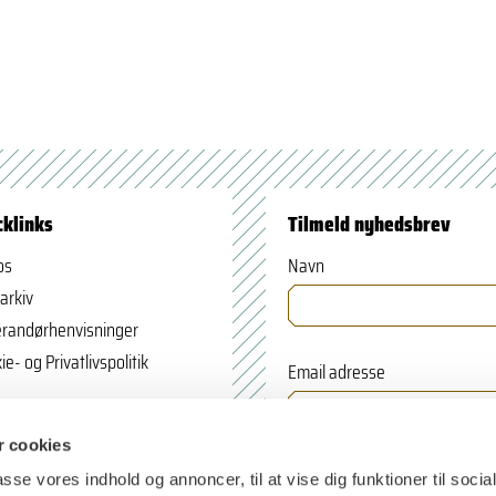
cklinks
Tilmeld nyhedsbrev
os
Navn
arkiv
randørhenvisninger
ie- og Privatlivspolitik
Email adresse
 cookies
passe vores indhold og annoncer, til at vise dig funktioner til soci