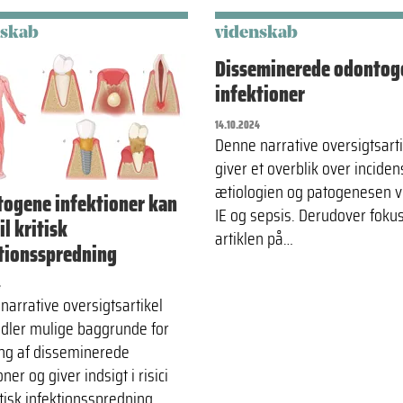
nskab
videnskab
Disseminerede odontog
infektioner
14.10.2024
Denne narrative oversigtsarti
giver et overblik over inciden
ætiologien og patogenesen v
ogene infektioner kan
IE og sepsis. Derudover foku
il kritisk
artiklen på…
tionsspredning
4
narrative oversigtsartikel
ler mulige baggrunde for
ing af disseminerede
oner og giver indsigt i risici
tisk infektionsspredning.