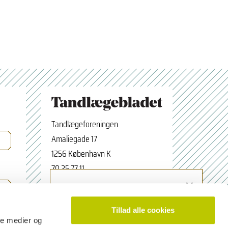
Tandlægeforeningen
Amaliegade 17
1256 København K
70 25 77 11
×
Tilmeld nyhedsbrev
tbredaktion@tdl.dk
Navn
facebook.com/odontologerne
Tillad alle cookies
ale medier og