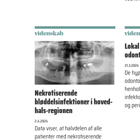
videnskab
vide
Lokal
odont
21.3.2024
De hyp
odonto
henhol
Nekrotiserende
infekti
bløddelsinfektioner i hoved-
og peri
hals-regionen
2.4.2024
Data viser, at halvdelen af alle
patienter med nekrotiserende