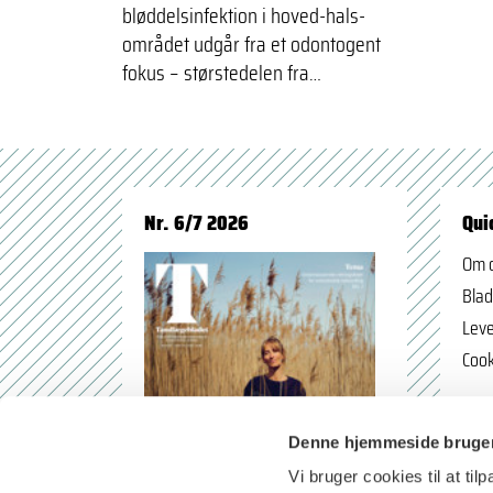
bløddelsinfektion i hoved-hals-
området udgår fra et odontogent
fokus – størstedelen fra…
Nr. 6/7 2026
Qui
Om 
Blad
Leve
Cook
Denne hjemmeside bruger
Vi bruger cookies til at til