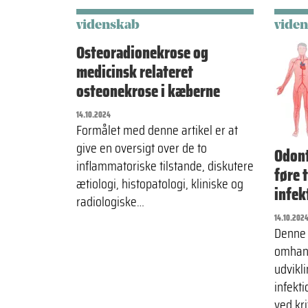
videnskab
vide
Osteoradionekrose og
medicinsk relateret
osteonekrose i kæberne
14.10.2024
Formålet med denne artikel er at
give en oversigt over de to
Odont
inflammatoriske tilstande, diskutere
føre t
ætiologi, histopatologi, kliniske og
infek
radiologiske…
14.10.202
Denne 
omhand
udvikl
infekti
ved kri