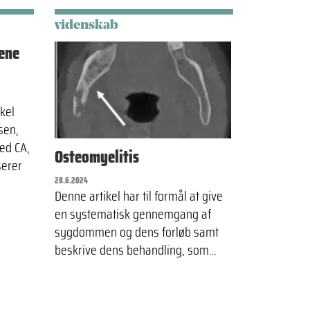
videnskab
ene
kel
sen,
ed CA,
Osteomyelitis
serer
28.6.2024
Denne artikel har til formål at give
en systematisk gennemgang af
sygdommen og dens forløb samt
beskrive dens behandling, som…