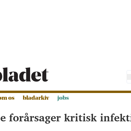
om os
bladarkiv
jobs
 forårsager kritisk infek