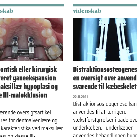
nskab
videnskab
ontisk eller kirurgisk
Distraktionsosteogenes
teret ganeekspansion
en oversigt over anvend
aksillær hypoplasi og
svarende til kæbeskelet
e III-malokklusion
22.11.2021
Distraktionsosteogenese kan
anvendes til at korrigere
ærende oversigtsartikel
vækstforstyrrelser i både ove
res for dentoalveolære og
underkæben. I underkæben
 karakteristika ved maksillær
anvendes behandlingen hypp
si og klasse III-