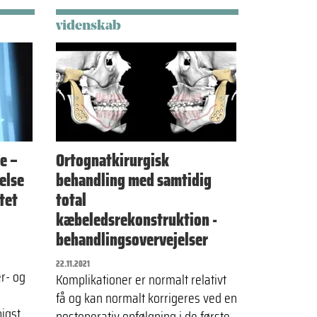
videnskab
e –
Ortognatkirurgisk
else
behandling med samtidig
tet
total
kæbeledsrekonstruktion -
behandlingsovervejelser
22.11.2021
r- og
Komplikationer er normalt relativt
få og kan normalt korrigeres ved en
igst
postoperativ opfølgning i de første