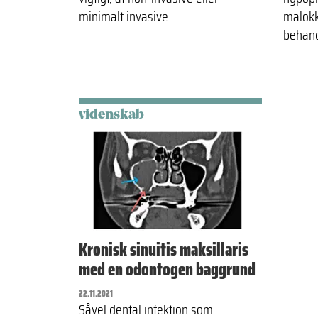
minimalt invasive…
malokk
behand
videnskab
Kronisk sinuitis maksillaris
med en odontogen baggrund
22.11.2021
Såvel dental infektion som