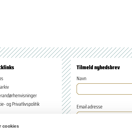
cklinks
Tilmeld nyhedsbrev
os
Navn
arkiv
randørhenvisninger
ie- og Privatlivspolitik
Email adresse
 cookies