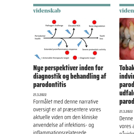
videnskab
vide
Nye perspektiver inden for
Toba
diagnostik og behandling af
indvi
parodontitis
parod
udfal
21.3.2022
parod
Formålet med denne narrative
oversigt er at præsentere vores
21.3.2022
aktuelle viden om den kliniske
Denne 
anvendelse af infektions- og
vores 
inflammationsrelaterede
påvirkn