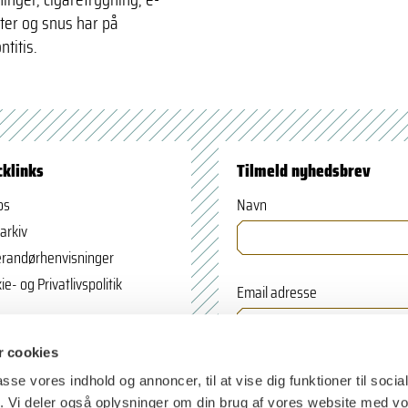
tter og snus har på
titis.
cklinks
Tilmeld nyhedsbrev
os
Navn
arkiv
randørhenvisninger
ie- og Privatlivspolitik
Email adresse
 cookies
passe vores indhold og annoncer, til at vise dig funktioner til soci
fik. Vi deler også oplysninger om din brug af vores website med v