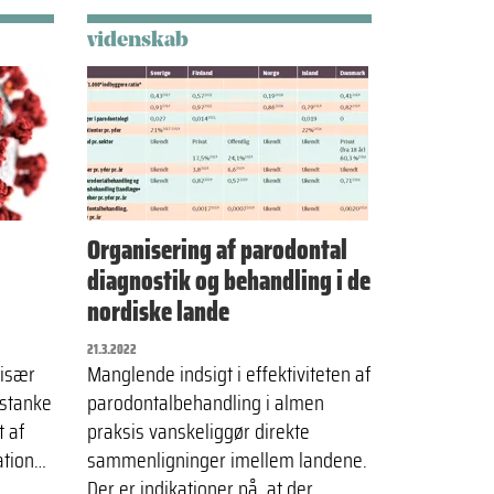
videnskab
Organisering af parodontal
diagnostik og behandling i de
nordiske lande
21.3.2022
 især
Manglende indsigt i effektiviteten af
istanke
parodontalbehandling i almen
t af
praksis vanskeliggør direkte
ration…
sammenligninger imellem landene.
Der er indikationer på, at der…