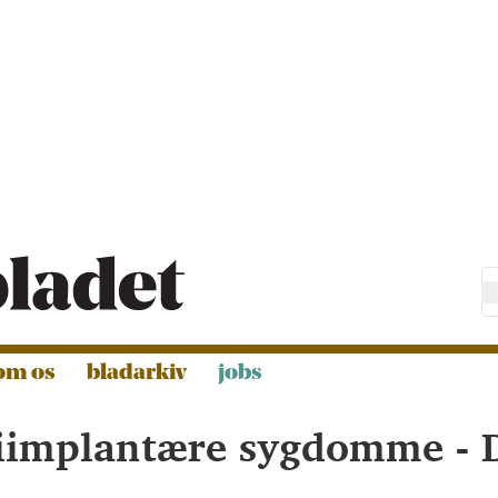
om os
bladarkiv
jobs
riimplantære sygdomme - 