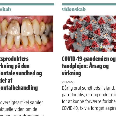
nskab
videnskab
ksprodukters
COVID-19-pandemien og
rkning på den
tandplejen: Årsag og
ontale sundhed og
virkning
det af
21.3.2022
ontalbehandling
Dårlig oral sundhedstilstand,
parodontitis, er dog under m
for at kunne forværre forløbe
oversigtsartikel samler
COVID-19, fx via forøget aspi
aktuelle viden om de
inger, cigaretrygning, e-