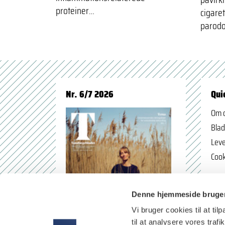
proteiner…
cigare
parodon
Nr. 6/7 2026
Qui
Om 
Blad
Leve
Cook
Denne hjemmeside bruger
Vi bruger cookies til at til
til at analysere vores tra