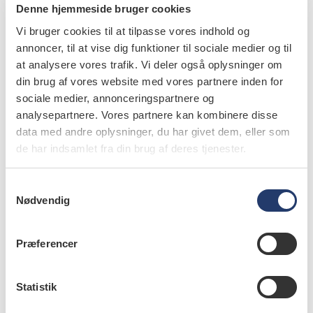
Denne hjemmeside bruger cookies
Vi bruger cookies til at tilpasse vores indhold og
forfattere
annoncer, til at vise dig funktioner til sociale medier og til
at analysere vores trafik. Vi deler også oplysninger om
Lone Lenk-Hansen
,
tandlæge i kæbekirurgisk
specialuddannelse
din brug af vores website med vores partnere inden for
sociale medier, annonceringspartnere og
Jesper Øland Petersen
,
specialtandlæge i kæbekirurgi,
analysepartnere. Vores partnere kan kombinere disse
afdelingstand- læge og ph.d.-studerende.
data med andre oplysninger, du har givet dem, eller som
de har indsamlet fra din brug af deres tjenester.
Sven Erik Nørholt
,
klinisk professor, overtandlæge, ph.d.
Afdeling for Tand-, Mund- og Kæbekirurgi, Aarhus
Universitetshospital
S
Nødvendig
a
m
t
Præferencer
y
emner
k
k
Statistik
internal medicine (30)
e