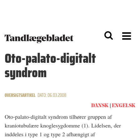
G
S
å
k
til
i
h
p
o
t
v
o
e
n
d
a
Oto-palato-digitalt
i
v
n
i
syndrom
d
g
h
a
o
ti
l
o
d
n
OVERSIGTSARTIKEL
DATO: 06.03.2008
DANSK
ENGELSK
Oto-palato-digitalt syndrom tilhører gruppen af
kraniotubulære knoglesygdomme (1). Lidelsen, der
inddeles i type 1 og type 2 afhængigt af