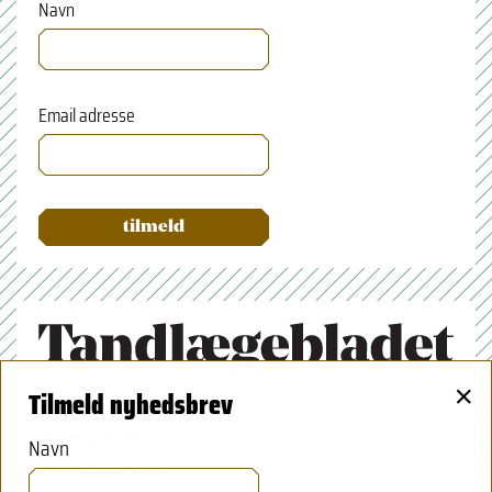
Navn
Email adresse
×
Tilmeld nyhedsbrev
Tandlægeforeningen
Amaliegade 17
Navn
1256 København K