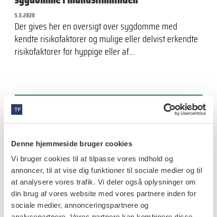
5.5.2020
Der gives her en oversigt over sygdomme med
kendte risikofaktorer og mulige eller delvist erkendte
risikofaktorer for hyppige eller af…
videnskab
Humant papillomavirus i orale lidelser med
malignt potentiale
Denne hjemmeside bruger cookies
1.6.2016
Vi bruger cookies til at tilpasse vores indhold og
Der findes stærke indikationer for, at der oftere
annoncer, til at vise dig funktioner til sociale medier og til
forekommer HPVinfektion, herunder HPV-16 i OLMP
at analysere vores trafik. Vi deler også oplysninger om
end i klinisk sund mundslimhinde.
din brug af vores website med vores partnere inden for
sociale medier, annonceringspartnere og
analysepartnere. Vores partnere kan kombinere disse