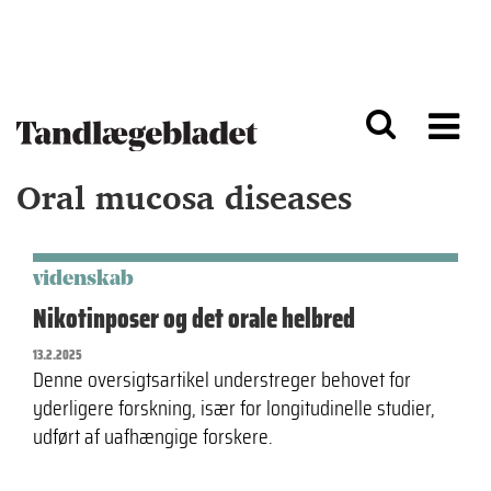
G
S
å
k
til
i
h
p
o
t
v
o
e
n
d
a
Oral mucosa diseases
i
v
n
i
d
g
h
a
o
ti
videnskab
l
o
Nikotinposer og det orale helbred
d
n
13.2.2025
Denne oversigtsartikel understreger behovet for
yderligere forskning, især for longitudinelle studier,
udført af uafhængige forskere.