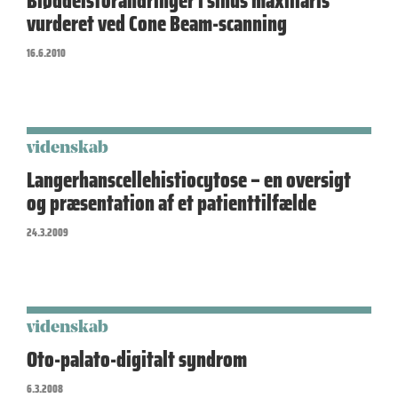
Bløddelsforandringer i sinus maxillaris
vurderet ved Cone Beam-scanning
16.6.2010
videnskab
Langerhanscellehistiocytose – en oversigt
og præsentation af et patienttilfælde
24.3.2009
videnskab
Oto-palato-digitalt syndrom
6.3.2008