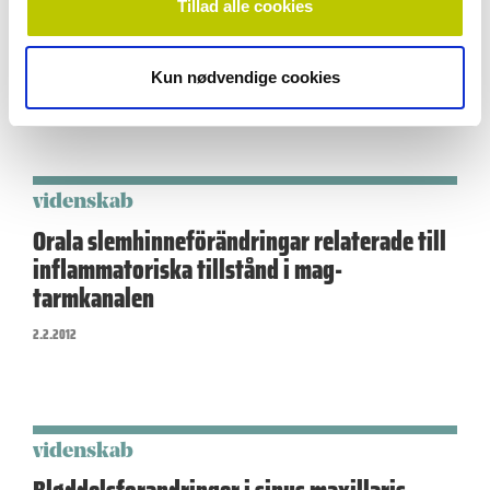
Tillad alle cookies
Några hudsjukdomar och dess orala
manifestationer
Kun nødvendige cookies
23.2.2012
videnskab
Orala slemhinneförändringar relaterade till
inflammatoriska tillstånd i mag-
tarmkanalen
2.2.2012
videnskab