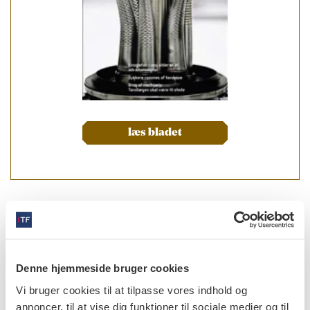
læs bladet
forfattere
Bjørn Geert Russell
,
cheftandlæge emeritus, Værløse
Denne hjemmeside bruger cookies
Inger Kjær
,
professor, dr.odont. et dr.med., Fagområde
Ortodonti, Odontologisk Institut, Det
Vi bruger cookies til at tilpasse vores indhold og
Sundhedsvidenskabelige Fakultet, Københavns Universitet
annoncer, til at vise dig funktioner til sociale medier og til