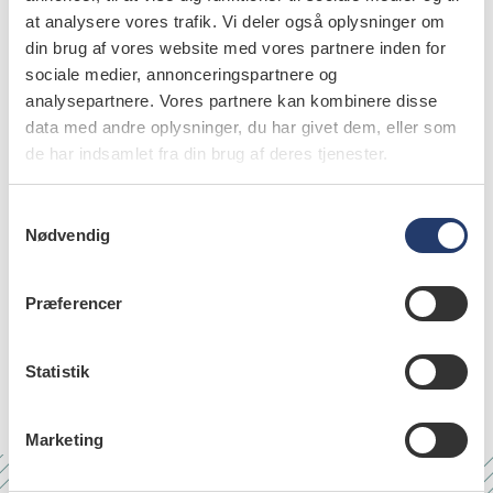
at analysere vores trafik. Vi deler også oplysninger om
Michael Bjørn Russell
,
professor, overlæge, ph.d. et
din brug af vores website med vores partnere inden for
dr.med. Center for forskning og Neurologisk avdeling,
sociale medier, annonceringspartnere og
Akershus Univer- si tets sykehus, Oslo, Norge, Fakultets-
divisisjon Akershus Univer- sitetssykehus, Universitetet i
analysepartnere. Vores partnere kan kombinere disse
Oslo, Norge
data med andre oplysninger, du har givet dem, eller som
de har indsamlet fra din brug af deres tjenester.
S
Nødvendig
a
emner
m
t
Præferencer
internal medicine (30)
y
k
oral mucosa diseases (17)
k
Statistik
e
v
Marketing
a
l