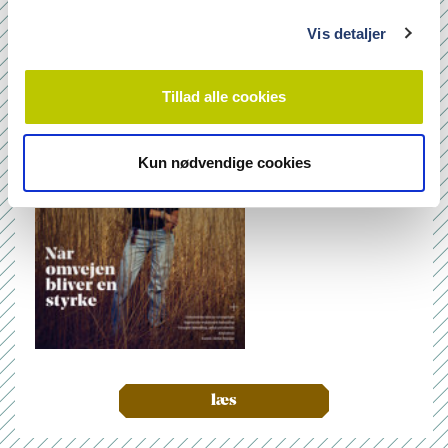
g
Nr. 6/7 2026
Vis detaljer
Tillad alle cookies
Kun nødvendige cookies
læs