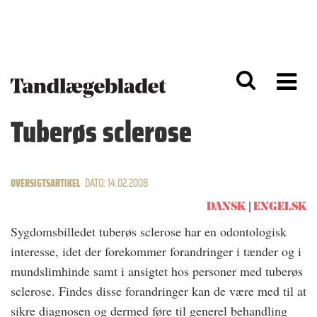
G
S
å
k
til
i
h
p
o
t
v
o
e
n
d
a
Tuberøs sclerose
i
v
n
i
d
g
h
a
o
ti
OVERSIGTSARTIKEL
DATO: 14.02.2008
l
o
d
n
DANSK
ENGELSK
Sygdomsbilledet tuberøs sclerose har en odontologisk
interesse, idet der forekommer forandringer i tænder og i
mundslimhinde samt i ansigtet hos personer med tuberøs
sclerose. Findes disse forandringer kan de være med til at
sikre diagnosen og dermed føre til generel behandling