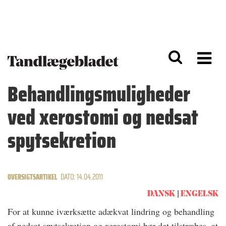
G
S
å
k
til
i
h
p
o
t
v
o
e
n
d
a
Behandlingsmuligheder
i
v
n
i
ved xerostomi og nedsat
d
g
h
a
o
ti
spytsekretion
l
o
d
n
OVERSIGTSARTIKEL
DATO: 14.04.2011
DANSK
ENGELSK
For at kunne iværksætte adækvat lindring og behandling
af nedsat spytsekretion og xerostomi bør det tilstræbes, at