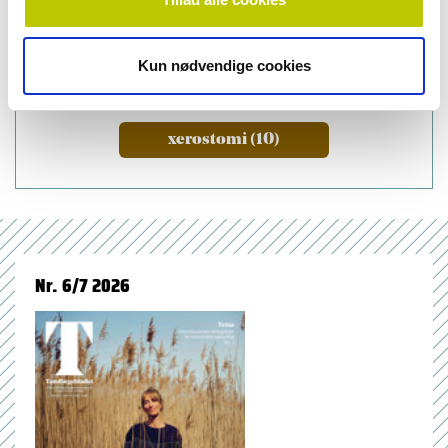
oral medicine (50)
Kun nødvendige cookies
saliva and saliva glands (23)
xerostomi (10)
Nr. 6/7 2026