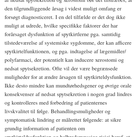
den tilgrundliggende årsag i videst muligt omfang er
forsøgt diagnosticeret. I en del tilfælde er det dog ikke
muligt at udrede, hvilke specifikke faktorer der har
forårsaget dysfunktion af spytkirtlerne pga. samtidig
tilstedeværelse af systemiske sygdomme, der kan afficere
spytkirtelfunktionen, og pga. indtagelse af lægemidler/
polyfarmaci, der potentielt kan inducere xerostomi og
nedsat spytsekretion. Ofte vil der være begrænsede
muligheder for at ændre årsagen til spytkirteldysfunktion.
Ikke desto mindre kan mundtørhedsgener og øvrige orale
konsekvenser af nedsat spytsekretion i nogen grad lindres
og kontrolleres med forbedring af patienternes
livskvalitet til følge. Behandlingsmuligheder og
symptomatisk lindring er målrettet følgende: at sikre
grundig information af patienten om
spytkirteldysfunktion og helbredsmæssige risici heraf, at